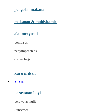
Joie
pengolah makanan
Joolz
Jujube
makanan & multivitamin
K
alat menyusui
Kiddycuts
pompa asi
Kumon
penyimpanan asi
L
cooler bags
Leapfrog
kursi makan
Leclerc
TOTO 4D
Lee Vierra
Lillebaby
perawatan bayi
Little Bird Told Me
perawatan kulit
Little Miss Janis
Sunscreen