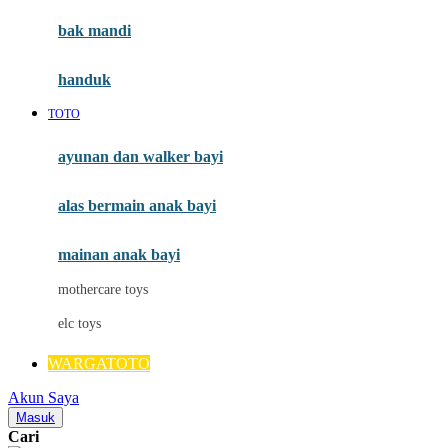
Moby
bak mandi
Momami
handuk
Mothercare
TOTO
Mustela
ayunan dan walker bayi
My Buddy Tag
My K
alas bermain anak bayi
N
mainan anak bayi
Naif
mothercare toys
Nike
elc toys
Nordic Natural
WARGATOTO
Nuby
Akun Saya
Nuna
Masuk
Cari