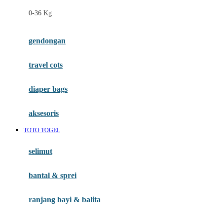
Felt So Sweet
0-36 Kg
Fisher Price
Flipper
gendongan
Friends Of Sally
travel cots
G
diaper bags
Gb
Geko
aksesoris
Graco
TOTO TOGEL
Gund
selimut
H
bantal & sprei
Habbie
Haenim
ranjang bayi & balita
Happy Horse