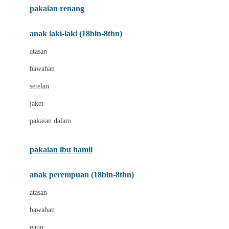
pakaian renang
Bumkins
anak laki-laki (18bln-8thn)
C
atasan
Cetaphil
bawahan
Chicco
setelan
Childlife
jaket
Clevamama
pakaian dalam
Cocolatte
Cottonseeds
pakaian ibu hamil
Cozy N Safe
anak perempuan (18bln-8thn)
Crane
atasan
Cybex
bawahan
D
gaun