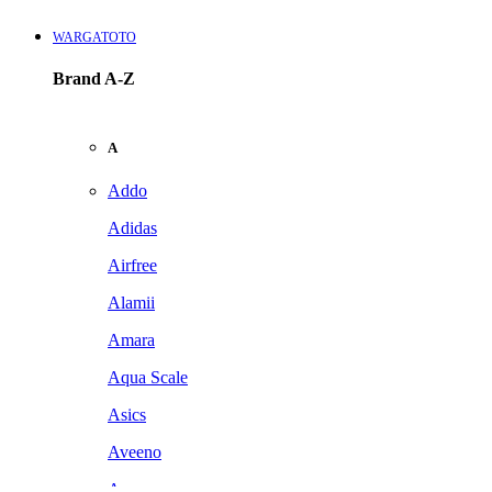
WARGATOTO
Brand A-Z
A
Addo
Adidas
Airfree
Alamii
Amara
Aqua Scale
Asics
Aveeno
Awan