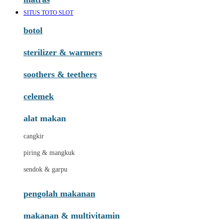
SITUS TOTO SLOT
botol
sterilizer & warmers
soothers & teethers
celemek
alat makan
cangkir
piring & mangkuk
sendok & garpu
pengolah makanan
makanan & multivitamin