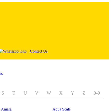
Contact Us
us
S
T
U
V
W
X
Y
Z
0-9
Amara
Aqua Scale