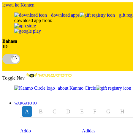
lewati ke Konten
download apps
gift reg
download app from:
Bahasa
ID
Toggle Nav
about Kanmo Circle
WARGATOTO
A
B
C
D
E
F
G
H
Addo
Adidas