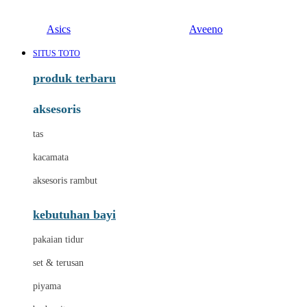
Asics
Aveeno
SITUS TOTO
produk terbaru
aksesoris
tas
kacamata
aksesoris rambut
kebutuhan bayi
pakaian tidur
set & terusan
piyama