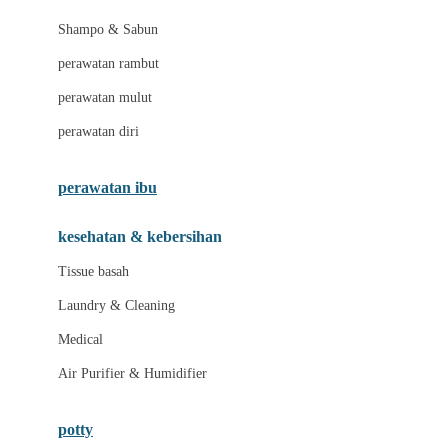
London Taxi
Shampo & Sabun
Love To Dream
perawatan rambut
perawatan mulut
M
perawatan diri
Magformers
Mama's Choice
perawatan ibu
Mamas&Papas
kesehatan & kebersihan
Mamaway
Tissue basah
Maxi Cosi
Laundry & Cleaning
Megabloks
Medical
Micro
Air Purifier & Humidifier
MiDeer
Mimi & Lula
potty
Mini Monkey