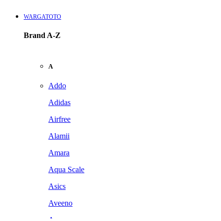
WARGATOTO
Brand A-Z
A
Addo
Adidas
Airfree
Alamii
Amara
Aqua Scale
Asics
Aveeno
Awan