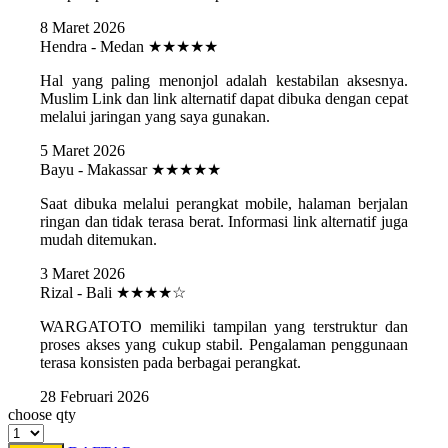
8 Maret 2026
Hendra - Medan
★★★★★
Hal yang paling menonjol adalah kestabilan aksesnya.
Muslim Link dan link alternatif dapat dibuka dengan cepat
melalui jaringan yang saya gunakan.
5 Maret 2026
Bayu - Makassar
★★★★★
Saat dibuka melalui perangkat mobile, halaman berjalan
ringan dan tidak terasa berat. Informasi link alternatif juga
mudah ditemukan.
3 Maret 2026
Rizal - Bali
★★★★☆
WARGATOTO memiliki tampilan yang terstruktur dan
proses akses yang cukup stabil. Pengalaman penggunaan
terasa konsisten pada berbagai perangkat.
28 Februari 2026
choose qty