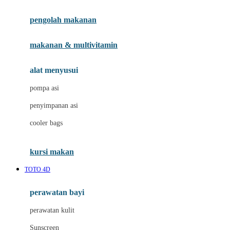
Joie
pengolah makanan
Joolz
Jujube
makanan & multivitamin
K
alat menyusui
Kiddycuts
pompa asi
Kumon
penyimpanan asi
L
cooler bags
Leapfrog
kursi makan
Leclerc
TOTO 4D
Lee Vierra
Lillebaby
perawatan bayi
Little Bird Told Me
perawatan kulit
Little Miss Janis
Sunscreen