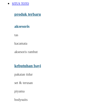
SITUS TOTO
Azetabio
produk terbaru
B
aksesoris
Baabaasheepz
tas
Babiators
kacamata
Baby Dove
aksesoris rambut
Baby Jogger
Baby Rovega
kebutuhan bayi
Babybee
pakaian tidur
Banana Boat
set & terusan
Banz
piyama
Barbie
bodysuits
Beaba