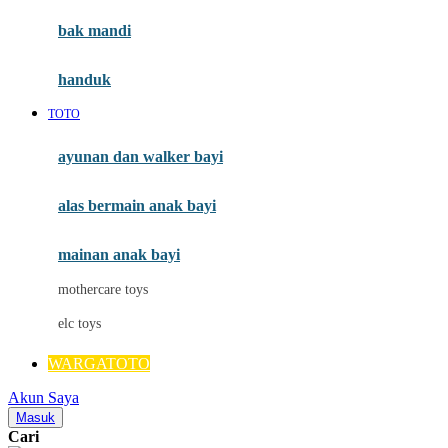
Moby
bak mandi
Momami
handuk
Mothercare
TOTO
Mustela
ayunan dan walker bayi
My Buddy Tag
My K
alas bermain anak bayi
N
mainan anak bayi
Naif
mothercare toys
Nike
elc toys
Nordic Natural
WARGATOTO
Nuby
Akun Saya
Nuna
Masuk
Cari