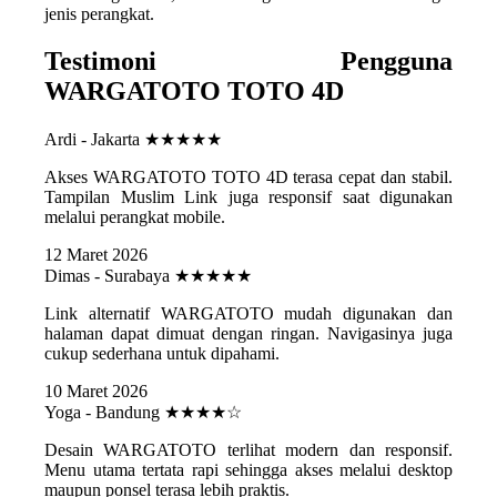
jenis perangkat.
Testimoni Pengguna
WARGATOTO TOTO 4D
Ardi - Jakarta
★★★★★
Akses WARGATOTO TOTO 4D terasa cepat dan stabil.
Tampilan Muslim Link juga responsif saat digunakan
melalui perangkat mobile.
12 Maret 2026
Dimas - Surabaya
★★★★★
Link alternatif WARGATOTO mudah digunakan dan
halaman dapat dimuat dengan ringan. Navigasinya juga
cukup sederhana untuk dipahami.
10 Maret 2026
Yoga - Bandung
★★★★☆
Desain WARGATOTO terlihat modern dan responsif.
Menu utama tertata rapi sehingga akses melalui desktop
maupun ponsel terasa lebih praktis.