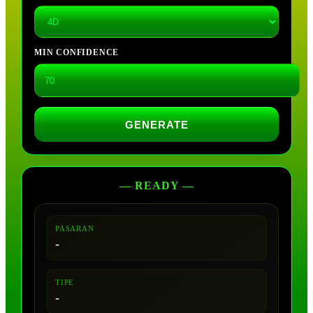
Twistshake
TY Toys
MIN CONFIDENCE
U
GENERATE
V
Veja
Vitaflow
— READY —
Vtech
W
PASARAN
-
Waterland
Wellness
TIPE
-
X