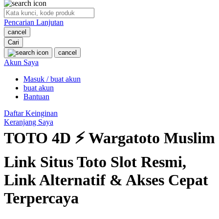
O
Pencarian Lanjutan
Oh Ma Grain
cancel
Okiedog
Cari
cancel
P
Akun Saya
Masuk / buat akun
Peachy
buat akun
Phil & Ted's
Bantuan
Philips Avent
Daftar Keinginan
Keranjang Saya
Pigeon
TOTO 4D ⚡ Wargatoto Muslim
Playgro
Link Situs Toto Slot Resmi,
Poled Global
Link Alternatif & Akses Cepat
Ponycycle
Terpercaya
Puma
Pureats