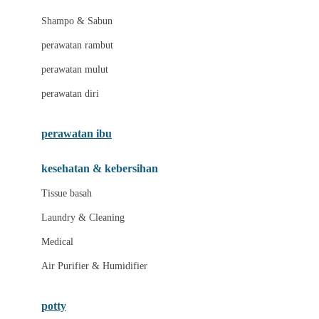
London Taxi
Shampo & Sabun
Love To Dream
perawatan rambut
perawatan mulut
M
perawatan diri
Magformers
Mama's Choice
perawatan ibu
Mamas&Papas
kesehatan & kebersihan
Mamaway
Tissue basah
Maxi Cosi
Laundry & Cleaning
Megabloks
Medical
Micro
Air Purifier & Humidifier
MiDeer
Mimi & Lula
potty
Mini Monkey