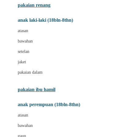
pakaian renang
Bumkins
anak laki-laki (18bln-8thn)
C
atasan
Cetaphil
bawahan
Chicco
setelan
Childlife
jaket
Clevamama
pakaian dalam
Cocolatte
Cottonseeds
pakaian ibu hamil
Cozy N Safe
anak perempuan (18bln-8thn)
Crane
atasan
Cybex
bawahan
D
gaun