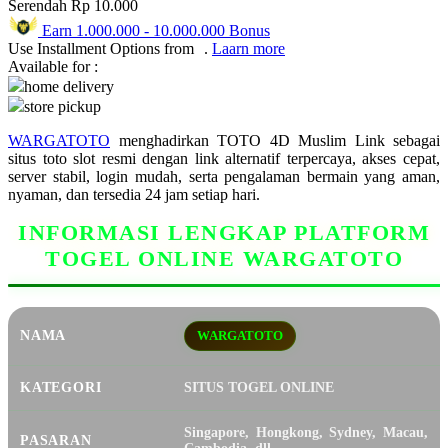
Serendah
Rp 10.000
Q
Earn
1.000.000
-
10.000.000
Bonus
Use Installment Options from
.
Laarn more
Available for :
QV Baby
home delivery
store pickup
R
WARGATOTO
menghadirkan TOTO 4D Muslim Link sebagai
Real Shades
situs toto slot resmi dengan link alternatif terpercaya, akses cepat,
server stabil, login mudah, serta pengalaman bermain yang aman,
Red Castle
nyaman, dan tersedia 24 jam setiap hari.
Ribbon Madness
INFORMASI LENGKAP PLATFORM
TOGEL ONLINE WARGATOTO
S
Sebamed
Silver Cross
NAMA
WARGATOTO
Simply Idea
KATEGORI
SITUS TOGEL ONLINE
Skip Hop
Spectra
Singapore, Hongkong, Sydney, Macau,
PASARAN