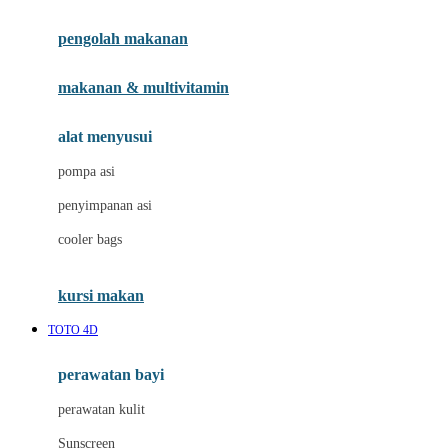
Joie
pengolah makanan
Joolz
Jujube
makanan & multivitamin
K
alat menyusui
Kiddycuts
pompa asi
Kumon
penyimpanan asi
L
cooler bags
Leapfrog
kursi makan
Leclerc
TOTO 4D
Lee Vierra
Lillebaby
perawatan bayi
Little Bird Told Me
perawatan kulit
Little Miss Janis
Sunscreen