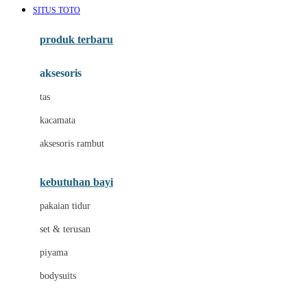
SITUS TOTO
Azetabio
produk terbaru
B
aksesoris
Baabaasheepz
tas
Babiators
kacamata
Baby Dove
aksesoris rambut
Baby Jogger
Baby Rovega
kebutuhan bayi
Babybee
pakaian tidur
Banana Boat
set & terusan
Banz
piyama
Barbie
bodysuits
Beaba