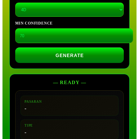
Twistshake
TY Toys
MIN CONFIDENCE
U
GENERATE
V
Veja
Vitaflow
— READY —
Vtech
W
PASARAN
-
Waterland
Wellness
TIPE
-
X