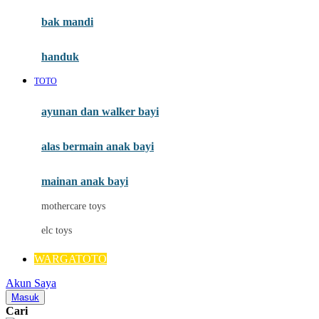
Moby
bak mandi
Momami
handuk
Mothercare
TOTO
Mustela
ayunan dan walker bayi
My Buddy Tag
My K
alas bermain anak bayi
N
mainan anak bayi
Naif
mothercare toys
Nike
elc toys
Nordic Natural
WARGATOTO
Nuby
Akun Saya
Nuna
Masuk
Cari