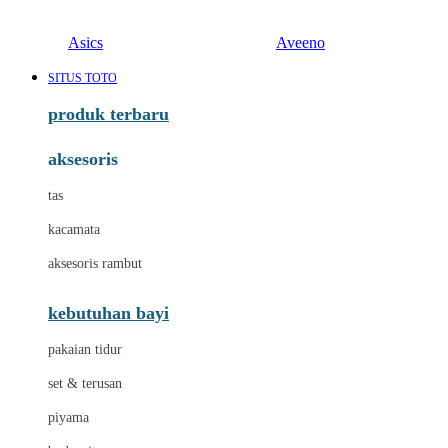
Asics
Aveeno
SITUS TOTO
produk terbaru
aksesoris
tas
kacamata
aksesoris rambut
kebutuhan bayi
pakaian tidur
set & terusan
piyama