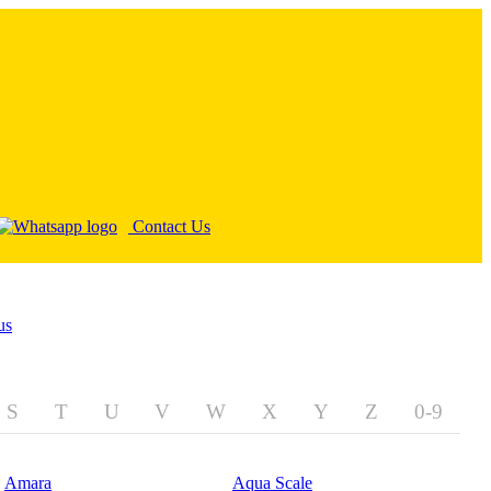
Contact Us
us
S
T
U
V
W
X
Y
Z
0-9
Amara
Aqua Scale