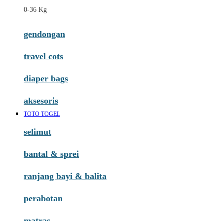
0-36 Kg
gendongan
travel cots
diaper bags
aksesoris
TOTO TOGEL
selimut
bantal & sprei
ranjang bayi & balita
perabotan
matras