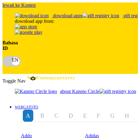
lewati ke Konten
download apps
gift reg
download app from:
Bahasa
ID
Toggle Nav
about Kanmo Circle
WARGATOTO
A
B
C
D
E
F
G
H
Addo
Adidas