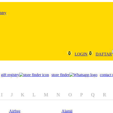
istry
LOGIN
DAFTAR
gift registry
store finder
contact 
I
J
K
L
M
N
O
P
Q
R
Airfree
Alamii