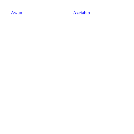
Awan
Azetabio