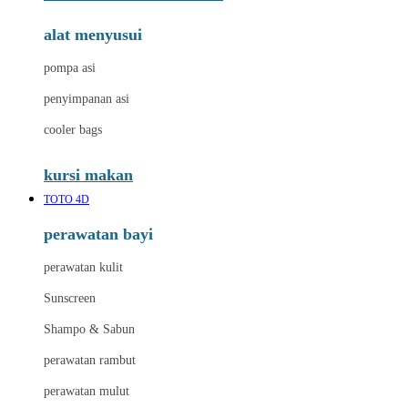
alat menyusui
pompa asi
penyimpanan asi
cooler bags
kursi makan
TOTO 4D
perawatan bayi
perawatan kulit
Sunscreen
Shampo & Sabun
perawatan rambut
perawatan mulut