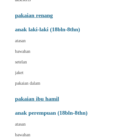
pakaian renang
anak laki-laki (18bln-8thn)
atasan
bawahan
setelan
jaket
pakaian dalam
pakaian ibu hamil
anak perempuan (18bln-8thn)
atasan
bawahan