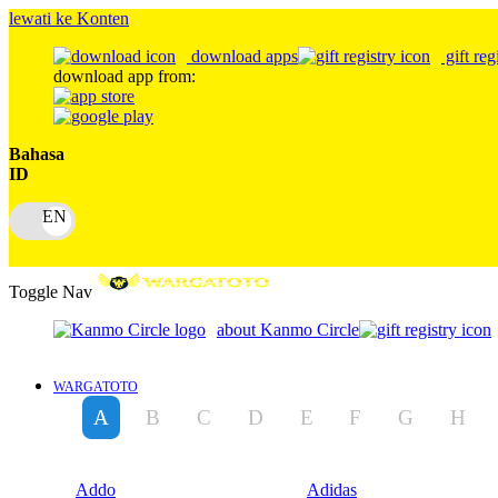
lewati ke Konten
download apps
gift reg
download app from:
Bahasa
ID
Toggle Nav
about Kanmo Circle
WARGATOTO
A
B
C
D
E
F
G
H
Addo
Adidas