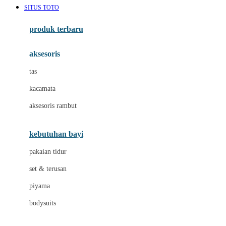
SITUS TOTO
Azetabio
produk terbaru
B
aksesoris
Baabaasheepz
tas
Babiators
kacamata
Baby Dove
aksesoris rambut
Baby Jogger
Baby Rovega
kebutuhan bayi
Babybee
pakaian tidur
Banana Boat
set & terusan
Banz
piyama
Barbie
bodysuits
Beaba