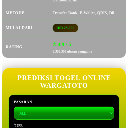
Cambodia, dll
Squishmallows
METODE
Transfer Bank, E-Wallet, QRIS, Dll
Starbooks
Stick-O
MULAI DARI
IDR 25.000
Stokke
⭐ 4.9 / 5
Sudocrem
RATING
8.303.303 ulasan pengguna
Sumimo
Sunnylife
Sun-Staches
PREDIKSI TOGEL ONLINE
Swimava
WARGATOTO
T
PASARAN
Tommee Tippee
Trunki
Tutti Bambini
TIPE