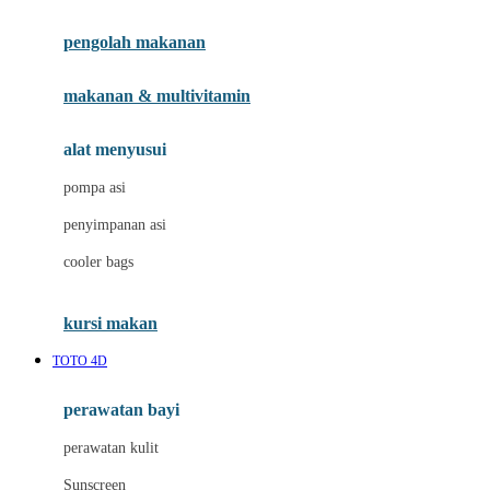
Joie
pengolah makanan
Joolz
Jujube
makanan & multivitamin
K
alat menyusui
Kiddycuts
pompa asi
Kumon
penyimpanan asi
L
cooler bags
Leapfrog
kursi makan
Leclerc
TOTO 4D
Lee Vierra
Lillebaby
perawatan bayi
Little Bird Told Me
perawatan kulit
Little Miss Janis
Sunscreen