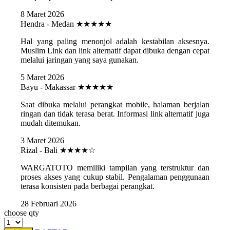
8 Maret 2026
Hendra - Medan
★★★★★
Hal yang paling menonjol adalah kestabilan aksesnya.
Muslim Link dan link alternatif dapat dibuka dengan cepat
melalui jaringan yang saya gunakan.
5 Maret 2026
Bayu - Makassar
★★★★★
Saat dibuka melalui perangkat mobile, halaman berjalan
ringan dan tidak terasa berat. Informasi link alternatif juga
mudah ditemukan.
3 Maret 2026
Rizal - Bali
★★★★☆
WARGATOTO memiliki tampilan yang terstruktur dan
proses akses yang cukup stabil. Pengalaman penggunaan
terasa konsisten pada berbagai perangkat.
28 Februari 2026
choose qty