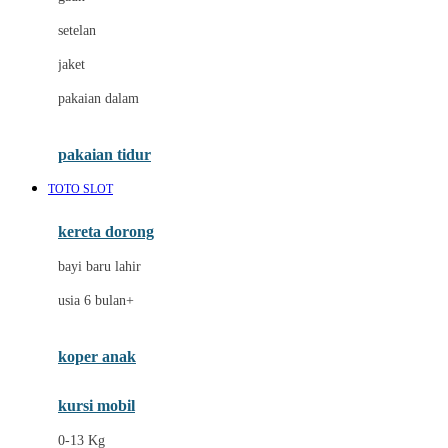
Dae Organics
setelan
Docare
jaket
Doona
pakaian dalam
Down To Earth
Drew
pakaian tidur
Dr. Brown's
TOTO SLOT
E
kereta dorong
ELC
bayi baru lahir
Ergobaby
usia 6 bulan+
Expert Care
koper anak
Ezyroller
kursi mobil
F
0-13 Kg