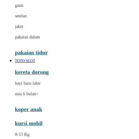
gaun
setelan
jaket
pakaian dalam
pakaian tidur
TOTO SLOT
kereta dorong
bayi baru lahir
usia 6 bulan+
koper anak
kursi mobil
0-13 Kg