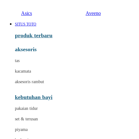
Asics
Aveeno
SITUS TOTO
produk terbaru
aksesoris
tas
kacamata
aksesoris rambut
kebutuhan bayi
pakaian tidur
set & terusan
piyama