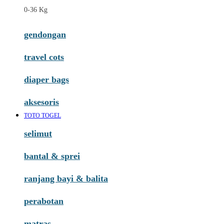
0-36 Kg
gendongan
travel cots
diaper bags
aksesoris
TOTO TOGEL
selimut
bantal & sprei
ranjang bayi & balita
perabotan
matras