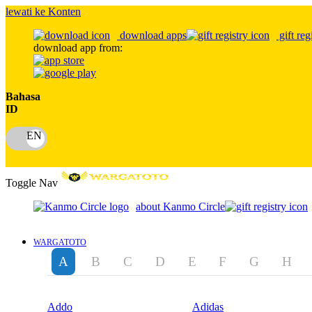
lewati ke Konten
download apps
gift reg
download app from:
Bahasa
ID
Toggle Nav
about Kanmo Circle
WARGATOTO
A
B
C
D
E
F
G
H
Addo
Adidas