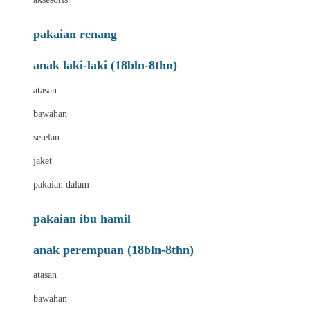
pakaian renang
anak laki-laki (18bln-8thn)
atasan
bawahan
setelan
jaket
pakaian dalam
pakaian ibu hamil
anak perempuan (18bln-8thn)
atasan
bawahan