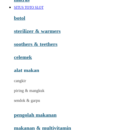
SITUS TOTO SLOT
botol
sterilizer & warmers
soothers & teethers
celemek
alat makan
cangkir
piring & mangkuk
sendok & garpu
pengolah makanan
makanan & multivitamin