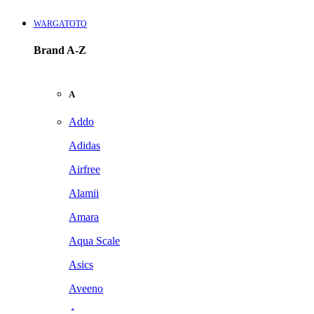
WARGATOTO
Brand A-Z
A
Addo
Adidas
Airfree
Alamii
Amara
Aqua Scale
Asics
Aveeno
Awan