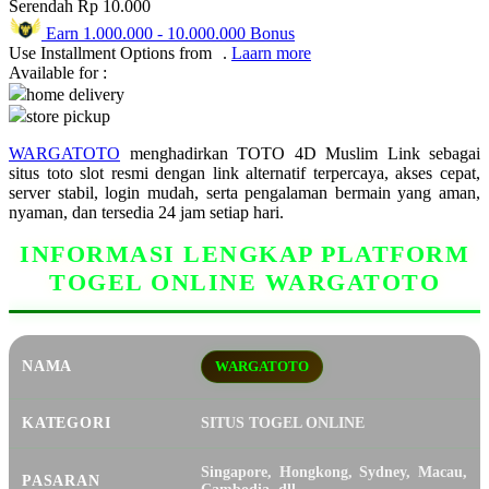
Serendah
Rp 10.000
Q
Earn
1.000.000
-
10.000.000
Bonus
Use Installment Options from
.
Laarn more
Available for :
QV Baby
home delivery
store pickup
R
WARGATOTO
menghadirkan TOTO 4D Muslim Link sebagai
Real Shades
situs toto slot resmi dengan link alternatif terpercaya, akses cepat,
server stabil, login mudah, serta pengalaman bermain yang aman,
Red Castle
nyaman, dan tersedia 24 jam setiap hari.
Ribbon Madness
INFORMASI LENGKAP PLATFORM
TOGEL ONLINE WARGATOTO
S
Sebamed
Silver Cross
NAMA
WARGATOTO
Simply Idea
KATEGORI
SITUS TOGEL ONLINE
Skip Hop
Spectra
Singapore, Hongkong, Sydney, Macau,
PASARAN