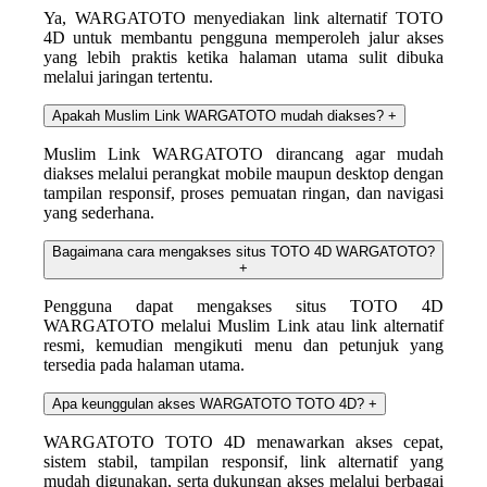
Ya, WARGATOTO menyediakan link alternatif TOTO
4D untuk membantu pengguna memperoleh jalur akses
yang lebih praktis ketika halaman utama sulit dibuka
melalui jaringan tertentu.
Apakah Muslim Link WARGATOTO mudah diakses?
+
Muslim Link WARGATOTO dirancang agar mudah
diakses melalui perangkat mobile maupun desktop dengan
tampilan responsif, proses pemuatan ringan, dan navigasi
yang sederhana.
Bagaimana cara mengakses situs TOTO 4D WARGATOTO?
+
Pengguna dapat mengakses situs TOTO 4D
WARGATOTO melalui Muslim Link atau link alternatif
resmi, kemudian mengikuti menu dan petunjuk yang
tersedia pada halaman utama.
Apa keunggulan akses WARGATOTO TOTO 4D?
+
WARGATOTO TOTO 4D menawarkan akses cepat,
sistem stabil, tampilan responsif, link alternatif yang
mudah digunakan, serta dukungan akses melalui berbagai