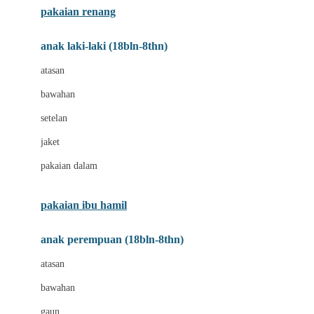
pakaian renang
Bumkins
anak laki-laki (18bln-8thn)
C
atasan
Cetaphil
bawahan
Chicco
setelan
Childlife
jaket
Clevamama
pakaian dalam
Cocolatte
Cottonseeds
pakaian ibu hamil
Cozy N Safe
anak perempuan (18bln-8thn)
Crane
atasan
Cybex
bawahan
D
gaun