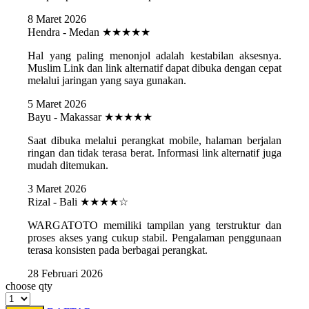
8 Maret 2026
Hendra - Medan
★★★★★
Hal yang paling menonjol adalah kestabilan aksesnya.
Muslim Link dan link alternatif dapat dibuka dengan cepat
melalui jaringan yang saya gunakan.
5 Maret 2026
Bayu - Makassar
★★★★★
Saat dibuka melalui perangkat mobile, halaman berjalan
ringan dan tidak terasa berat. Informasi link alternatif juga
mudah ditemukan.
3 Maret 2026
Rizal - Bali
★★★★☆
WARGATOTO memiliki tampilan yang terstruktur dan
proses akses yang cukup stabil. Pengalaman penggunaan
terasa konsisten pada berbagai perangkat.
28 Februari 2026
choose qty