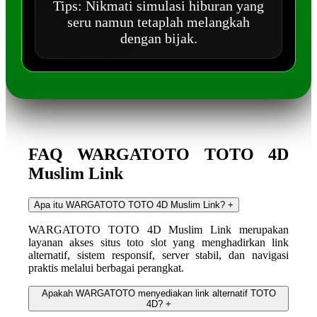
Tips: Nikmati simulasi hiburan yang
seru namun tetaplah melangkah
dengan bijak.
FAQ WARGATOTO TOTO 4D
Muslim Link
Apa itu WARGATOTO TOTO 4D Muslim Link?
+
WARGATOTO TOTO 4D Muslim Link merupakan
layanan akses situs toto slot yang menghadirkan link
alternatif, sistem responsif, server stabil, dan navigasi
praktis melalui berbagai perangkat.
Apakah WARGATOTO menyediakan link alternatif TOTO
4D?
+