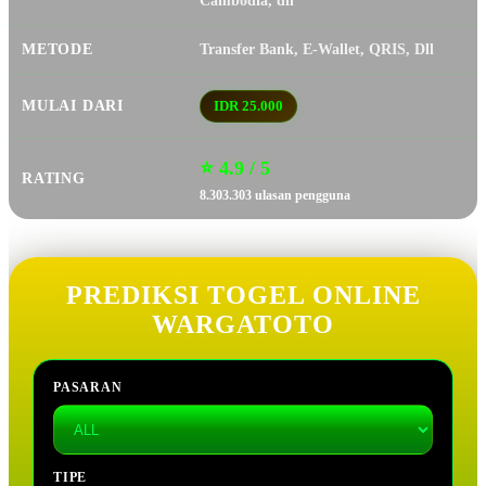
Cambodia, dll
Squishmallows
METODE
Transfer Bank, E-Wallet, QRIS, Dll
Starbooks
Stick-O
MULAI DARI
IDR 25.000
Stokke
⭐ 4.9 / 5
Sudocrem
RATING
8.303.303 ulasan pengguna
Sumimo
Sunnylife
Sun-Staches
PREDIKSI TOGEL ONLINE
Swimava
WARGATOTO
T
PASARAN
Tommee Tippee
Trunki
Tutti Bambini
TIPE