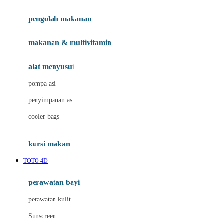
Joie
pengolah makanan
Joolz
Jujube
makanan & multivitamin
K
alat menyusui
Kiddycuts
pompa asi
Kumon
penyimpanan asi
L
cooler bags
Leapfrog
kursi makan
Leclerc
TOTO 4D
Lee Vierra
Lillebaby
perawatan bayi
Little Bird Told Me
perawatan kulit
Little Miss Janis
Sunscreen