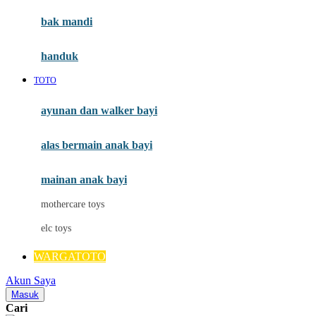
Moby
bak mandi
Momami
handuk
Mothercare
TOTO
Mustela
ayunan dan walker bayi
My Buddy Tag
My K
alas bermain anak bayi
N
mainan anak bayi
Naif
mothercare toys
Nike
elc toys
Nordic Natural
WARGATOTO
Nuby
Akun Saya
Nuna
Masuk
Cari