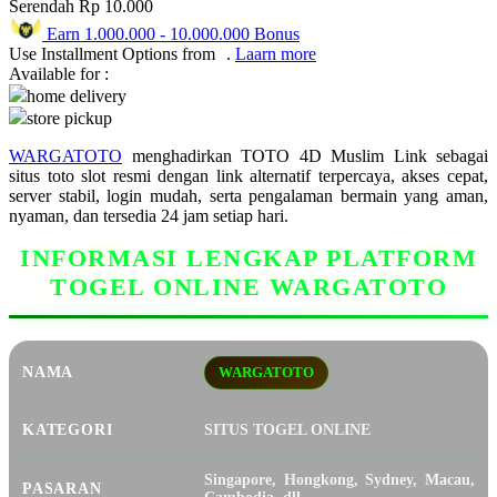
Serendah
Rp 10.000
Q
Earn
1.000.000
-
10.000.000
Bonus
Use Installment Options from
.
Laarn more
Available for :
QV Baby
home delivery
store pickup
R
WARGATOTO
menghadirkan TOTO 4D Muslim Link sebagai
Real Shades
situs toto slot resmi dengan link alternatif terpercaya, akses cepat,
server stabil, login mudah, serta pengalaman bermain yang aman,
Red Castle
nyaman, dan tersedia 24 jam setiap hari.
Ribbon Madness
INFORMASI LENGKAP PLATFORM
TOGEL ONLINE WARGATOTO
S
Sebamed
Silver Cross
NAMA
WARGATOTO
Simply Idea
KATEGORI
SITUS TOGEL ONLINE
Skip Hop
Spectra
Singapore, Hongkong, Sydney, Macau,
PASARAN