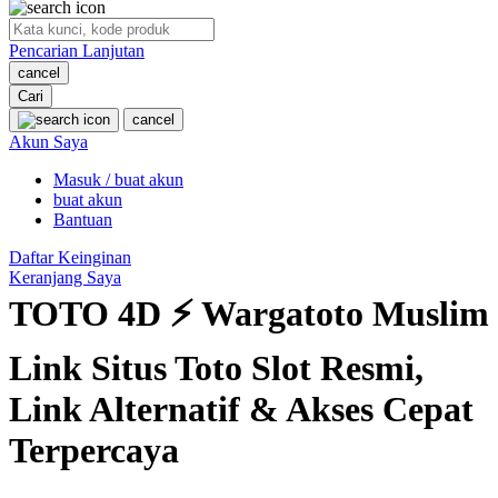
O
Pencarian Lanjutan
Oh Ma Grain
cancel
Okiedog
Cari
cancel
P
Akun Saya
Masuk / buat akun
Peachy
buat akun
Phil & Ted's
Bantuan
Philips Avent
Daftar Keinginan
Keranjang Saya
Pigeon
TOTO 4D ⚡ Wargatoto Muslim
Playgro
Link Situs Toto Slot Resmi,
Poled Global
Link Alternatif & Akses Cepat
Ponycycle
Terpercaya
Puma
Pureats