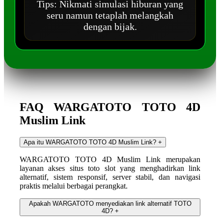
Tips: Nikmati simulasi hiburan yang
seru namun tetaplah melangkah
dengan bijak.
FAQ WARGATOTO TOTO 4D
Muslim Link
Apa itu WARGATOTO TOTO 4D Muslim Link?
+
WARGATOTO TOTO 4D Muslim Link merupakan
layanan akses situs toto slot yang menghadirkan link
alternatif, sistem responsif, server stabil, dan navigasi
praktis melalui berbagai perangkat.
Apakah WARGATOTO menyediakan link alternatif TOTO
4D?
+