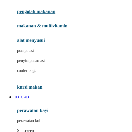
Joie
pengolah makanan
Joolz
Jujube
makanan & multivitamin
K
alat menyusui
Kiddycuts
pompa asi
Kumon
penyimpanan asi
L
cooler bags
Leapfrog
kursi makan
Leclerc
TOTO 4D
Lee Vierra
Lillebaby
perawatan bayi
Little Bird Told Me
perawatan kulit
Little Miss Janis
Sunscreen