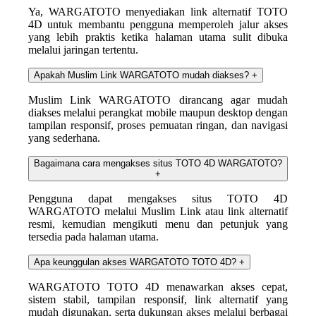
Ya, WARGATOTO menyediakan link alternatif TOTO
4D untuk membantu pengguna memperoleh jalur akses
yang lebih praktis ketika halaman utama sulit dibuka
melalui jaringan tertentu.
Apakah Muslim Link WARGATOTO mudah diakses?
+
Muslim Link WARGATOTO dirancang agar mudah
diakses melalui perangkat mobile maupun desktop dengan
tampilan responsif, proses pemuatan ringan, dan navigasi
yang sederhana.
Bagaimana cara mengakses situs TOTO 4D WARGATOTO?
+
Pengguna dapat mengakses situs TOTO 4D
WARGATOTO melalui Muslim Link atau link alternatif
resmi, kemudian mengikuti menu dan petunjuk yang
tersedia pada halaman utama.
Apa keunggulan akses WARGATOTO TOTO 4D?
+
WARGATOTO TOTO 4D menawarkan akses cepat,
sistem stabil, tampilan responsif, link alternatif yang
mudah digunakan, serta dukungan akses melalui berbagai