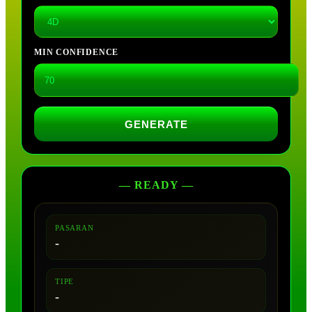
Twistshake
TY Toys
MIN CONFIDENCE
U
GENERATE
V
Veja
Vitaflow
— READY —
Vtech
W
PASARAN
-
Waterland
Wellness
TIPE
-
X