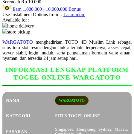
Serendah
Rp 10.000
Q
Earn
1.000.000
-
10.000.000
Bonus
Use Installment Options from
.
Laarn more
Available for :
QV Baby
home delivery
store pickup
R
WARGATOTO
menghadirkan TOTO 4D Muslim Link sebagai
Real Shades
situs toto slot resmi dengan link alternatif terpercaya, akses cepat,
server stabil, login mudah, serta pengalaman bermain yang aman,
Red Castle
nyaman, dan tersedia 24 jam setiap hari.
Ribbon Madness
INFORMASI LENGKAP PLATFORM
TOGEL ONLINE WARGATOTO
S
Sebamed
Silver Cross
NAMA
WARGATOTO
Simply Idea
KATEGORI
SITUS TOGEL ONLINE
Skip Hop
Spectra
Singapore, Hongkong, Sydney, Macau,
PASARAN