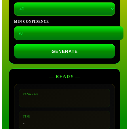
Twistshake
TY Toys
MIN CONFIDENCE
U
GENERATE
V
Veja
Vitaflow
— READY —
Vtech
W
PASARAN
-
Waterland
Wellness
TIPE
-
X