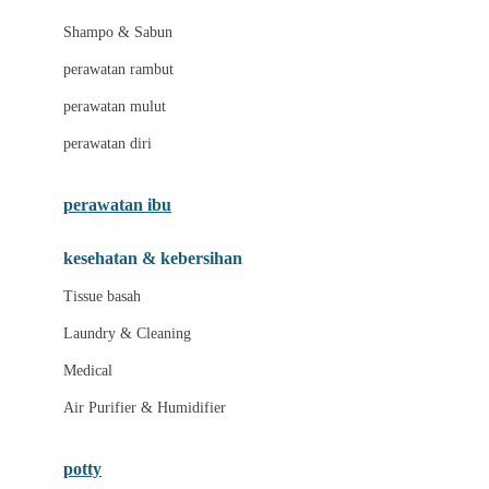
London Taxi
Shampo & Sabun
Love To Dream
perawatan rambut
perawatan mulut
M
perawatan diri
Magformers
Mama's Choice
perawatan ibu
Mamas&Papas
kesehatan & kebersihan
Mamaway
Tissue basah
Maxi Cosi
Laundry & Cleaning
Megabloks
Medical
Micro
Air Purifier & Humidifier
MiDeer
Mimi & Lula
potty
Mini Monkey