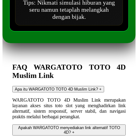
Tips: Nikmati simulasi hiburan yang
seru namun tetaplah melangkah
dengan bijak.
FAQ WARGATOTO TOTO 4D
Muslim Link
Apa itu WARGATOTO TOTO 4D Muslim Link?
+
WARGATOTO TOTO 4D Muslim Link merupakan
layanan akses situs toto slot yang menghadirkan link
alternatif, sistem responsif, server stabil, dan navigasi
praktis melalui berbagai perangkat.
Apakah WARGATOTO menyediakan link alternatif TOTO
4D?
+