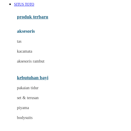
SITUS TOTO
Azetabio
produk terbaru
B
aksesoris
Baabaasheepz
tas
Babiators
kacamata
Baby Dove
aksesoris rambut
Baby Jogger
Baby Rovega
kebutuhan bayi
Babybee
pakaian tidur
Banana Boat
set & terusan
Banz
piyama
Barbie
bodysuits
Beaba