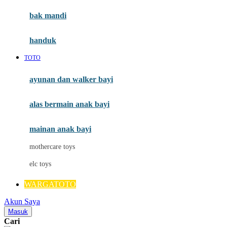
Moby
bak mandi
Momami
handuk
Mothercare
TOTO
Mustela
ayunan dan walker bayi
My Buddy Tag
My K
alas bermain anak bayi
N
mainan anak bayi
Naif
mothercare toys
Nike
elc toys
Nordic Natural
WARGATOTO
Nuby
Akun Saya
Nuna
Masuk
Cari