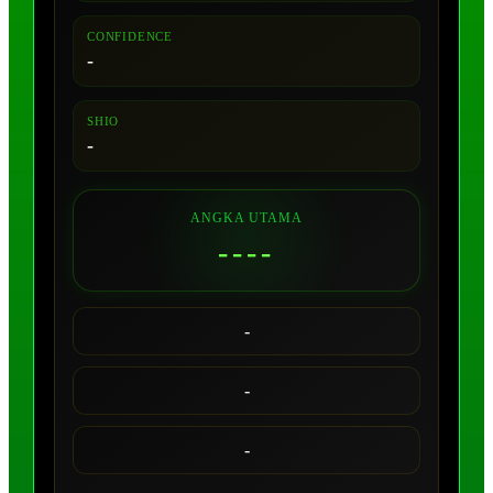
Xootz
CONFIDENCE
-
Y
SHIO
Yamatoya
-
Z
Zaxy
ANGKA UTAMA
----
Zoggs
0-9
-
4Moms
59S
-
-