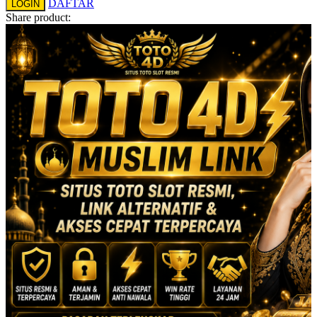
DAFTAR
LOGIN
Share product: