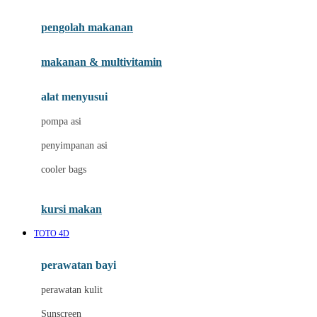
Joie
pengolah makanan
Joolz
Jujube
makanan & multivitamin
K
alat menyusui
Kiddycuts
pompa asi
Kumon
penyimpanan asi
L
cooler bags
Leapfrog
kursi makan
Leclerc
TOTO 4D
Lee Vierra
Lillebaby
perawatan bayi
Little Bird Told Me
perawatan kulit
Little Miss Janis
Sunscreen