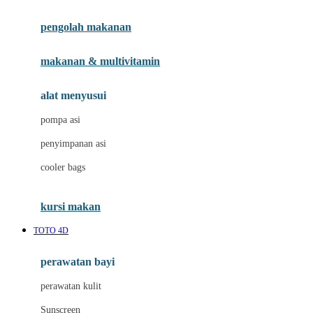
Joie
pengolah makanan
Joolz
Jujube
makanan & multivitamin
K
alat menyusui
Kiddycuts
pompa asi
Kumon
penyimpanan asi
L
cooler bags
Leapfrog
kursi makan
Leclerc
TOTO 4D
Lee Vierra
Lillebaby
perawatan bayi
Little Bird Told Me
perawatan kulit
Little Miss Janis
Sunscreen