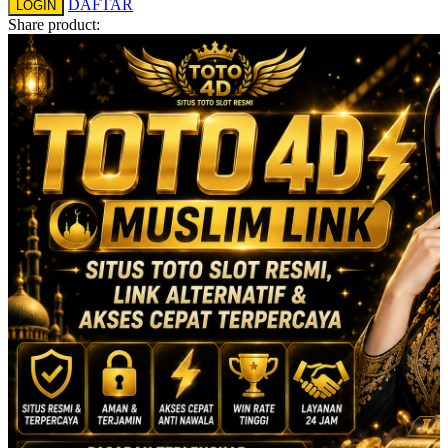
DAFTAR
LOGIN
Share product: