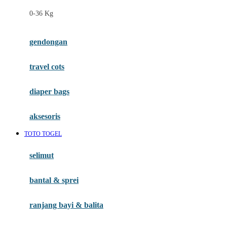
Felt So Sweet
0-36 Kg
Fisher Price
Flipper
gendongan
Friends Of Sally
travel cots
G
diaper bags
Gb
Geko
aksesoris
Graco
TOTO TOGEL
Gund
selimut
H
bantal & sprei
Habbie
Haenim
ranjang bayi & balita
Happy Horse