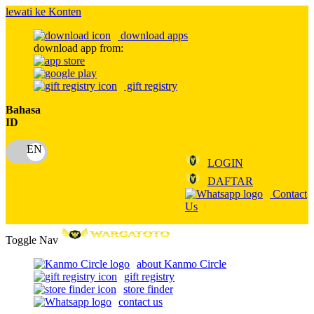
lewati ke Konten
download apps
download app from:
gift registry
Bahasa
ID
LOGIN
DAFTAR
Contact
Us
Toggle Nav
about Kanmo Circle
gift registry
store finder
contact us