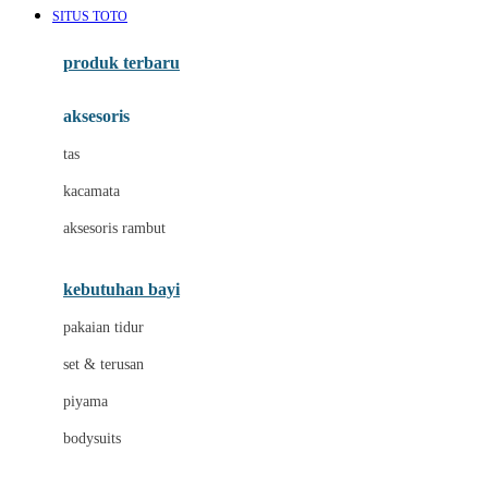
SITUS TOTO
Azetabio
produk terbaru
B
aksesoris
Baabaasheepz
tas
Babiators
kacamata
Baby Dove
aksesoris rambut
Baby Jogger
Baby Rovega
kebutuhan bayi
Babybee
pakaian tidur
Banana Boat
set & terusan
Banz
piyama
Barbie
bodysuits
Beaba