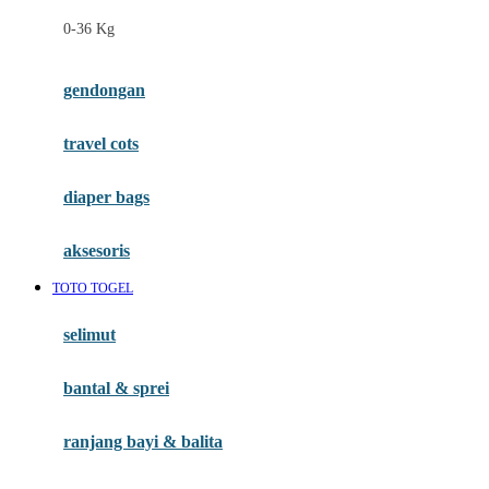
Felt So Sweet
0-36 Kg
Fisher Price
Flipper
gendongan
Friends Of Sally
travel cots
G
diaper bags
Gb
Geko
aksesoris
Graco
TOTO TOGEL
Gund
selimut
H
bantal & sprei
Habbie
Haenim
ranjang bayi & balita
Happy Horse