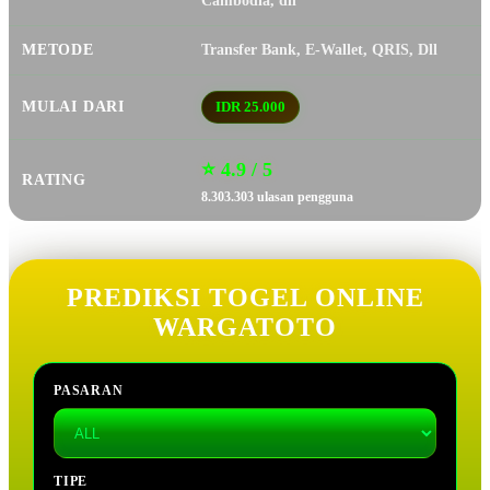
Cambodia, dll
Squishmallows
METODE
Transfer Bank, E-Wallet, QRIS, Dll
Starbooks
Stick-O
MULAI DARI
IDR 25.000
Stokke
⭐ 4.9 / 5
Sudocrem
RATING
8.303.303 ulasan pengguna
Sumimo
Sunnylife
Sun-Staches
PREDIKSI TOGEL ONLINE
Swimava
WARGATOTO
T
PASARAN
Tommee Tippee
Trunki
Tutti Bambini
TIPE