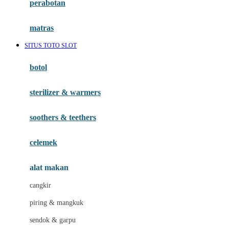
perabotan
Happy Tummy
Hauck
matras
Havaianas
SITUS TOTO SLOT
Hegen
botol
Hot Wheels
sterilizer & warmers
Hybrid
soothers & teethers
I
Inlacta DHA
celemek
Interlac
alat makan
Ivenet
cangkir
J
piring & mangkuk
Jack N Jill
sendok & garpu