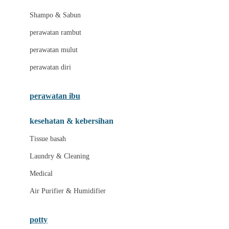
London Taxi
Shampo & Sabun
Love To Dream
perawatan rambut
perawatan mulut
M
perawatan diri
Magformers
Mama's Choice
perawatan ibu
Mamas&Papas
kesehatan & kebersihan
Mamaway
Tissue basah
Maxi Cosi
Laundry & Cleaning
Megabloks
Medical
Micro
Air Purifier & Humidifier
MiDeer
Mimi & Lula
potty
Mini Monkey