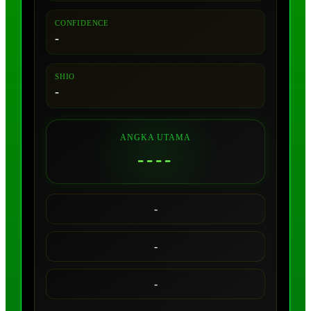
Xootz
CONFIDENCE
-
Y
SHIO
Yamatoya
-
Z
Zaxy
ANGKA UTAMA
----
Zoggs
0-9
-
4Moms
59S
-
-