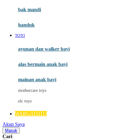
Moby
bak mandi
Momami
handuk
Mothercare
TOTO
Mustela
ayunan dan walker bayi
My Buddy Tag
My K
alas bermain anak bayi
N
mainan anak bayi
Naif
mothercare toys
Nike
elc toys
Nordic Natural
WARGATOTO
Nuby
Akun Saya
Nuna
Masuk
Cari