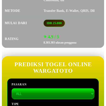
Cambodia, dll
Squishmallows
METODE
Transfer Bank, E-Wallet, QRIS, Dll
Starbooks
Stick-O
MULAI DARI
IDR 25.000
Stokke
⭐ 4.9 / 5
Sudocrem
RATING
8.303.303 ulasan pengguna
Sumimo
Sunnylife
Sun-Staches
PREDIKSI TOGEL ONLINE
Swimava
WARGATOTO
T
PASARAN
Tommee Tippee
Trunki
Tutti Bambini
TIPE