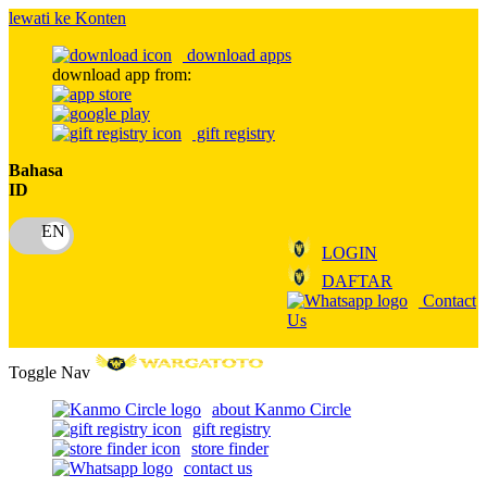
lewati ke Konten
download apps
download app from:
gift registry
Bahasa
ID
LOGIN
DAFTAR
Contact
Us
Toggle Nav
about Kanmo Circle
gift registry
store finder
contact us