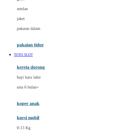
Dae Organics
setelan
Docare
jaket
Doona
pakaian dalam
Down To Earth
Drew
pakaian tidur
Dr. Brown's
TOTO SLOT
E
kereta dorong
ELC
bayi baru lahir
Ergobaby
usia 6 bulan+
Expert Care
koper anak
Ezyroller
kursi mobil
F
0-13 Kg