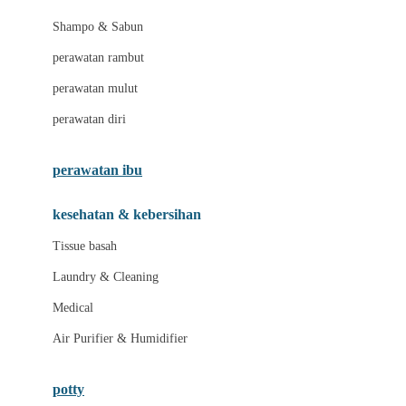
London Taxi
Shampo & Sabun
Love To Dream
perawatan rambut
perawatan mulut
M
perawatan diri
Magformers
Mama's Choice
perawatan ibu
Mamas&Papas
kesehatan & kebersihan
Mamaway
Tissue basah
Maxi Cosi
Laundry & Cleaning
Megabloks
Medical
Micro
Air Purifier & Humidifier
MiDeer
Mimi & Lula
potty
Mini Monkey