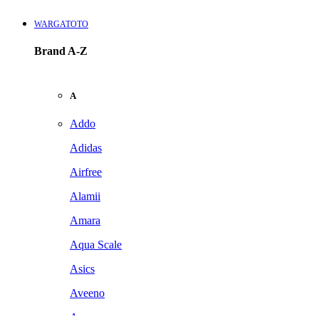
WARGATOTO
Brand A-Z
A
Addo
Adidas
Airfree
Alamii
Amara
Aqua Scale
Asics
Aveeno
Awan