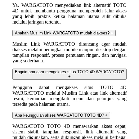
Ya, WARGATOTO menyediakan link alternatif TOTO
4D untuk membantu pengguna memperoleh jalur akses
yang lebih praktis ketika halaman utama sulit dibuka
melalui jaringan tertentu.
Apakah Muslim Link WARGATOTO mudah diakses?
+
Muslim Link WARGATOTO dirancang agar mudah
diakses melalui perangkat mobile maupun desktop dengan
tampilan responsif, proses pemuatan ringan, dan navigasi
yang sederhana.
Bagaimana cara mengakses situs TOTO 4D WARGATOTO?
+
Pengguna dapat mengakses situs TOTO 4D
WARGATOTO melalui Muslim Link atau link alternatif
resmi, kemudian mengikuti menu dan petunjuk yang
tersedia pada halaman utama.
Apa keunggulan akses WARGATOTO TOTO 4D?
+
WARGATOTO TOTO 4D menawarkan akses cepat,
sistem stabil, tampilan responsif, link alternatif yang
mudah digunakan, serta dukungan akses melalui berbagai