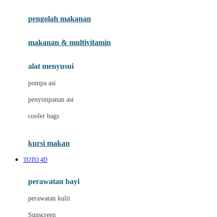
Joie
pengolah makanan
Joolz
Jujube
makanan & multivitamin
K
alat menyusui
Kiddycuts
pompa asi
Kumon
penyimpanan asi
L
cooler bags
Leapfrog
kursi makan
Leclerc
TOTO 4D
Lee Vierra
Lillebaby
perawatan bayi
Little Bird Told Me
perawatan kulit
Little Miss Janis
Sunscreen