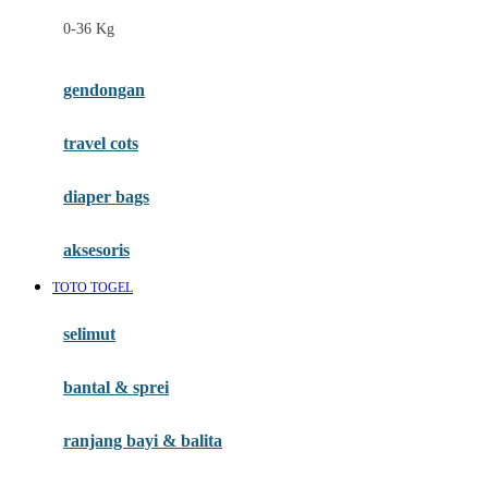
Felt So Sweet
0-36 Kg
Fisher Price
Flipper
gendongan
Friends Of Sally
travel cots
G
diaper bags
Gb
Geko
aksesoris
Graco
TOTO TOGEL
Gund
selimut
H
bantal & sprei
Habbie
Haenim
ranjang bayi & balita
Happy Horse