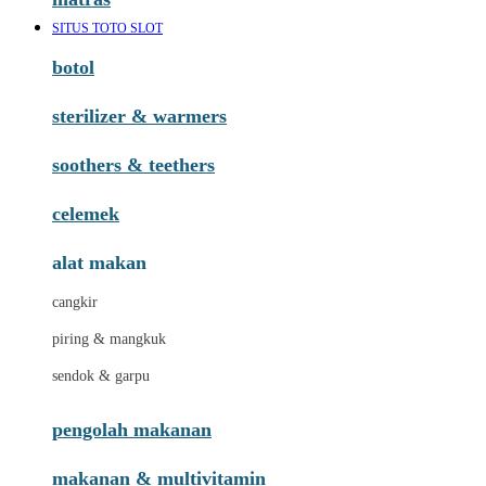
SITUS TOTO SLOT
botol
sterilizer & warmers
soothers & teethers
celemek
alat makan
cangkir
piring & mangkuk
sendok & garpu
pengolah makanan
makanan & multivitamin