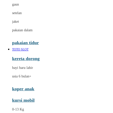
gaun
setelan
jaket
pakaian dalam
pakaian tidur
TOTO SLOT
kereta dorong
bayi baru lahir
usia 6 bulan+
koper anak
kursi mobil
0-13 Kg