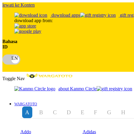
lewati ke Konten
download apps
gift reg
download app from:
Bahasa
ID
Toggle Nav
about Kanmo Circle
WARGATOTO
A
B
C
D
E
F
G
H
Addo
Adidas