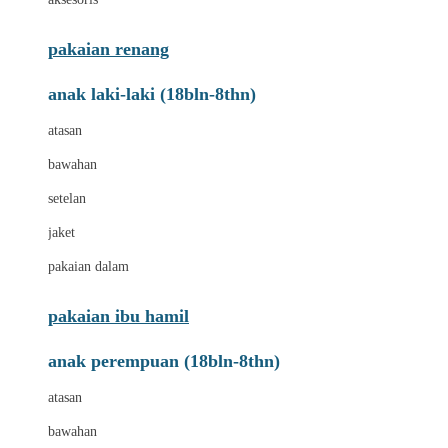
pakaian renang
anak laki-laki (18bln-8thn)
atasan
bawahan
setelan
jaket
pakaian dalam
pakaian ibu hamil
anak perempuan (18bln-8thn)
atasan
bawahan