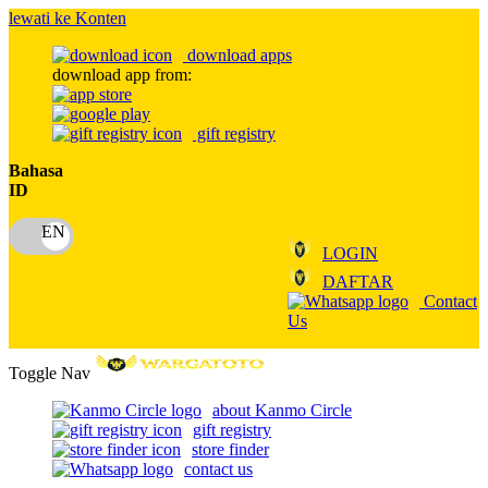
lewati ke Konten
download apps
download app from:
gift registry
Bahasa
ID
LOGIN
DAFTAR
Contact
Us
Toggle Nav
about Kanmo Circle
gift registry
store finder
contact us