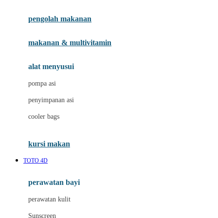
Joie
pengolah makanan
Joolz
Jujube
makanan & multivitamin
K
alat menyusui
Kiddycuts
pompa asi
Kumon
penyimpanan asi
L
cooler bags
Leapfrog
kursi makan
Leclerc
TOTO 4D
Lee Vierra
Lillebaby
perawatan bayi
Little Bird Told Me
perawatan kulit
Little Miss Janis
Sunscreen