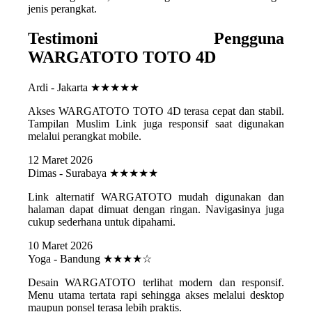
jenis perangkat.
Testimoni Pengguna
WARGATOTO TOTO 4D
Ardi - Jakarta
★★★★★
Akses WARGATOTO TOTO 4D terasa cepat dan stabil.
Tampilan Muslim Link juga responsif saat digunakan
melalui perangkat mobile.
12 Maret 2026
Dimas - Surabaya
★★★★★
Link alternatif WARGATOTO mudah digunakan dan
halaman dapat dimuat dengan ringan. Navigasinya juga
cukup sederhana untuk dipahami.
10 Maret 2026
Yoga - Bandung
★★★★☆
Desain WARGATOTO terlihat modern dan responsif.
Menu utama tertata rapi sehingga akses melalui desktop
maupun ponsel terasa lebih praktis.