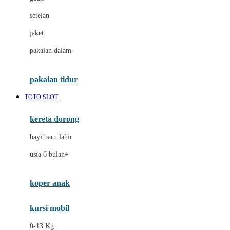
Dae Organics
setelan
Docare
jaket
Doona
pakaian dalam
Down To Earth
Drew
pakaian tidur
Dr. Brown's
TOTO SLOT
E
kereta dorong
ELC
bayi baru lahir
Ergobaby
usia 6 bulan+
Expert Care
koper anak
Ezyroller
kursi mobil
F
0-13 Kg