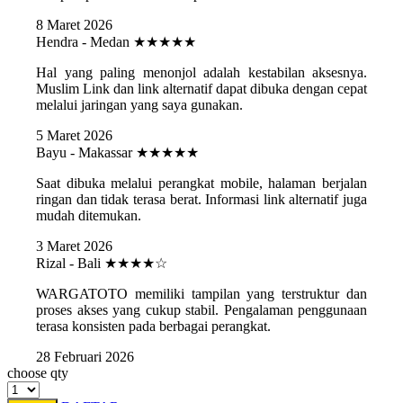
8 Maret 2026
Hendra - Medan
★★★★★
Hal yang paling menonjol adalah kestabilan aksesnya.
Muslim Link dan link alternatif dapat dibuka dengan cepat
melalui jaringan yang saya gunakan.
5 Maret 2026
Bayu - Makassar
★★★★★
Saat dibuka melalui perangkat mobile, halaman berjalan
ringan dan tidak terasa berat. Informasi link alternatif juga
mudah ditemukan.
3 Maret 2026
Rizal - Bali
★★★★☆
WARGATOTO memiliki tampilan yang terstruktur dan
proses akses yang cukup stabil. Pengalaman penggunaan
terasa konsisten pada berbagai perangkat.
28 Februari 2026
choose qty