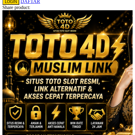
DAFTAR
LOGIN
Share product: