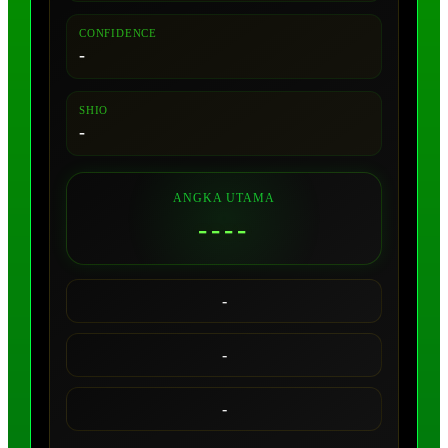
Xootz
CONFIDENCE
-
Y
SHIO
Yamatoya
-
Z
Zaxy
ANGKA UTAMA
----
Zoggs
0-9
-
4Moms
59S
-
-