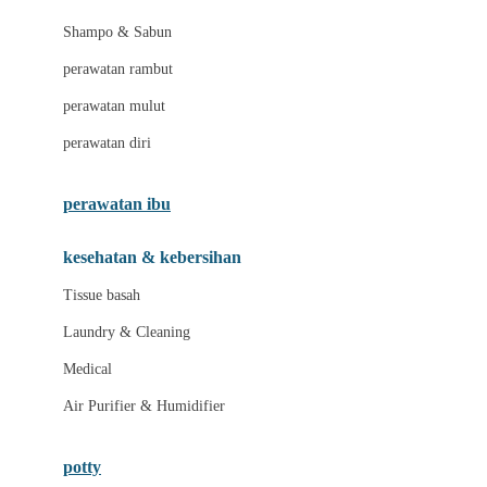
London Taxi
Shampo & Sabun
Love To Dream
perawatan rambut
perawatan mulut
M
perawatan diri
Magformers
Mama's Choice
perawatan ibu
Mamas&Papas
kesehatan & kebersihan
Mamaway
Tissue basah
Maxi Cosi
Laundry & Cleaning
Megabloks
Medical
Micro
Air Purifier & Humidifier
MiDeer
Mimi & Lula
potty
Mini Monkey