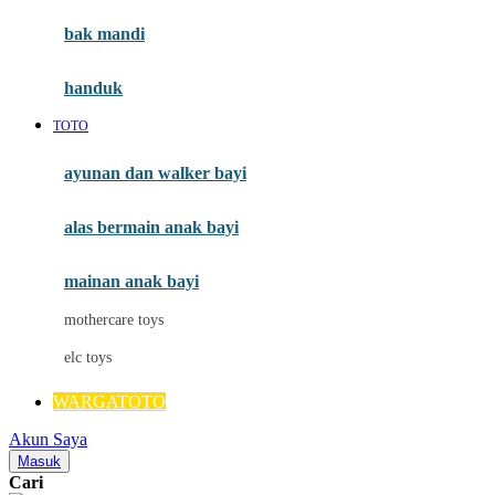
Moby
bak mandi
Momami
handuk
Mothercare
TOTO
Mustela
ayunan dan walker bayi
My Buddy Tag
My K
alas bermain anak bayi
N
mainan anak bayi
Naif
mothercare toys
Nike
elc toys
Nordic Natural
WARGATOTO
Nuby
Akun Saya
Nuna
Masuk
Cari