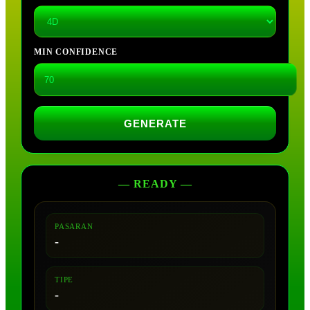
Twistshake
TY Toys
MIN CONFIDENCE
U
GENERATE
V
Veja
Vitaflow
— READY —
Vtech
W
PASARAN
-
Waterland
Wellness
TIPE
-
X