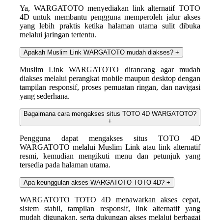
Ya, WARGATOTO menyediakan link alternatif TOTO
4D untuk membantu pengguna memperoleh jalur akses
yang lebih praktis ketika halaman utama sulit dibuka
melalui jaringan tertentu.
Apakah Muslim Link WARGATOTO mudah diakses?
+
Muslim Link WARGATOTO dirancang agar mudah
diakses melalui perangkat mobile maupun desktop dengan
tampilan responsif, proses pemuatan ringan, dan navigasi
yang sederhana.
Bagaimana cara mengakses situs TOTO 4D WARGATOTO?
+
Pengguna dapat mengakses situs TOTO 4D
WARGATOTO melalui Muslim Link atau link alternatif
resmi, kemudian mengikuti menu dan petunjuk yang
tersedia pada halaman utama.
Apa keunggulan akses WARGATOTO TOTO 4D?
+
WARGATOTO TOTO 4D menawarkan akses cepat,
sistem stabil, tampilan responsif, link alternatif yang
mudah digunakan, serta dukungan akses melalui berbagai