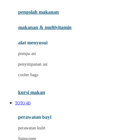
Joie
pengolah makanan
Joolz
Jujube
makanan & multivitamin
K
alat menyusui
Kiddycuts
pompa asi
Kumon
penyimpanan asi
L
cooler bags
Leapfrog
kursi makan
Leclerc
TOTO 4D
Lee Vierra
Lillebaby
perawatan bayi
Little Bird Told Me
perawatan kulit
Little Miss Janis
Sunscreen