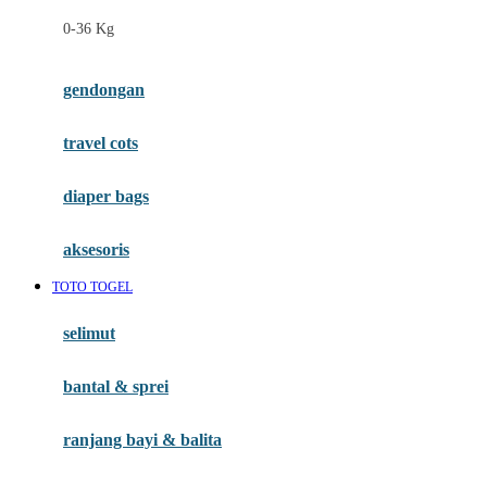
Felt So Sweet
0-36 Kg
Fisher Price
Flipper
gendongan
Friends Of Sally
travel cots
G
diaper bags
Gb
Geko
aksesoris
Graco
TOTO TOGEL
Gund
selimut
H
bantal & sprei
Habbie
Haenim
ranjang bayi & balita
Happy Horse