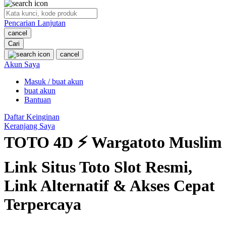
O
Pencarian Lanjutan
Oh Ma Grain
cancel
Okiedog
Cari
cancel
P
Akun Saya
Masuk / buat akun
Peachy
buat akun
Phil & Ted's
Bantuan
Philips Avent
Daftar Keinginan
Keranjang Saya
Pigeon
TOTO 4D ⚡ Wargatoto Muslim
Playgro
Link Situs Toto Slot Resmi,
Poled Global
Link Alternatif & Akses Cepat
Ponycycle
Terpercaya
Puma
Pureats