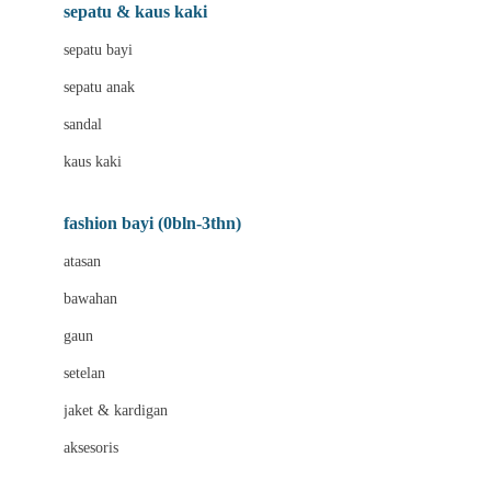
Beauty Barn
sepatu & kaus kaki
Bio Oil
sepatu bayi
Biolane
sepatu anak
Bite Fighters
sandal
Bizzi Growin
kaus kaki
Blackmores
fashion bayi (0bln-3thn)
Blooming Marvellous
atasan
Bonnels
bawahan
Bravado
gaun
Bruder
setelan
Brush Baby
jaket & kardigan
Buds Organics
aksesoris
Bugaboo
Buggygear