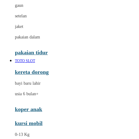
gaun
setelan
jaket
pakaian dalam
pakaian tidur
TOTO SLOT
kereta dorong
bayi baru lahir
usia 6 bulan+
koper anak
kursi mobil
0-13 Kg