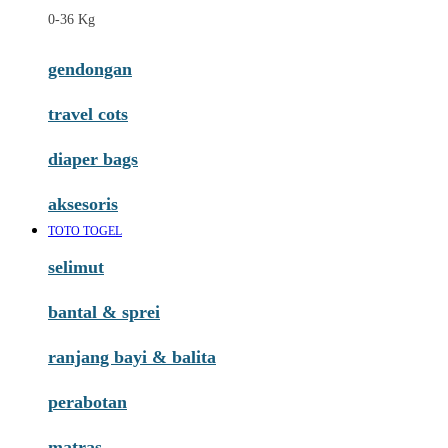
0-36 Kg
gendongan
travel cots
diaper bags
aksesoris
TOTO TOGEL
selimut
bantal & sprei
ranjang bayi & balita
perabotan
matras