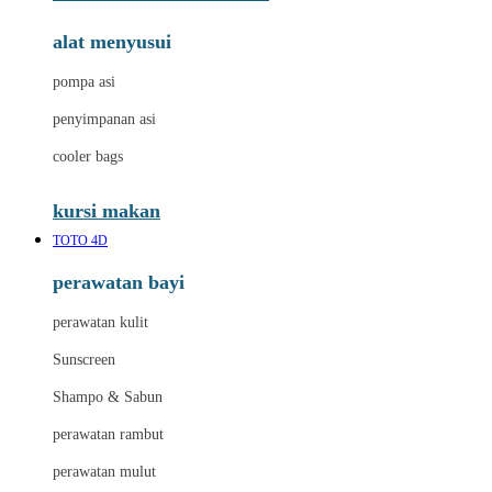
alat menyusui
pompa asi
penyimpanan asi
cooler bags
kursi makan
TOTO 4D
perawatan bayi
perawatan kulit
Sunscreen
Shampo & Sabun
perawatan rambut
perawatan mulut