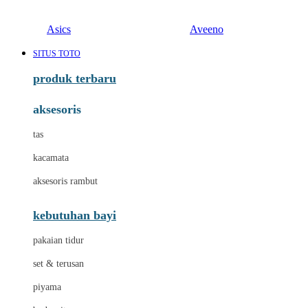
Asics
Aveeno
SITUS TOTO
produk terbaru
aksesoris
tas
kacamata
aksesoris rambut
kebutuhan bayi
pakaian tidur
set & terusan
piyama