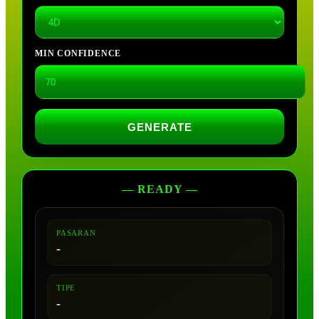
Twistshake
TY Toys
MIN CONFIDENCE
U
GENERATE
V
Veja
Vitaflow
— READY —
Vtech
W
PASARAN
-
Waterland
Wellness
TIPE
-
X