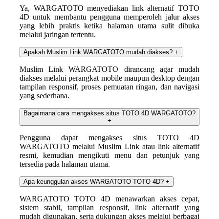
Ya, WARGATOTO menyediakan link alternatif TOTO
4D untuk membantu pengguna memperoleh jalur akses
yang lebih praktis ketika halaman utama sulit dibuka
melalui jaringan tertentu.
Apakah Muslim Link WARGATOTO mudah diakses?
+
Muslim Link WARGATOTO dirancang agar mudah
diakses melalui perangkat mobile maupun desktop dengan
tampilan responsif, proses pemuatan ringan, dan navigasi
yang sederhana.
Bagaimana cara mengakses situs TOTO 4D WARGATOTO?
+
Pengguna dapat mengakses situs TOTO 4D
WARGATOTO melalui Muslim Link atau link alternatif
resmi, kemudian mengikuti menu dan petunjuk yang
tersedia pada halaman utama.
Apa keunggulan akses WARGATOTO TOTO 4D?
+
WARGATOTO TOTO 4D menawarkan akses cepat,
sistem stabil, tampilan responsif, link alternatif yang
mudah digunakan, serta dukungan akses melalui berbagai