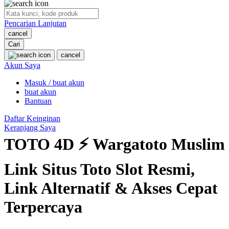
O
Pencarian Lanjutan
Oh Ma Grain
cancel
Okiedog
Cari
cancel
P
Akun Saya
Masuk / buat akun
Peachy
buat akun
Phil & Ted's
Bantuan
Philips Avent
Daftar Keinginan
Keranjang Saya
Pigeon
TOTO 4D ⚡ Wargatoto Muslim
Playgro
Link Situs Toto Slot Resmi,
Poled Global
Link Alternatif & Akses Cepat
Ponycycle
Terpercaya
Puma
Pureats