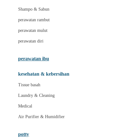
London Taxi
Shampo & Sabun
Love To Dream
perawatan rambut
perawatan mulut
M
perawatan diri
Magformers
Mama's Choice
perawatan ibu
Mamas&Papas
kesehatan & kebersihan
Mamaway
Tissue basah
Maxi Cosi
Laundry & Cleaning
Megabloks
Medical
Micro
Air Purifier & Humidifier
MiDeer
Mimi & Lula
potty
Mini Monkey