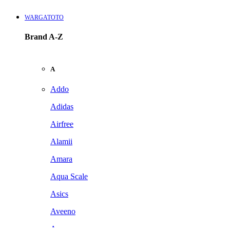
WARGATOTO
Brand A-Z
A
Addo
Adidas
Airfree
Alamii
Amara
Aqua Scale
Asics
Aveeno
Awan