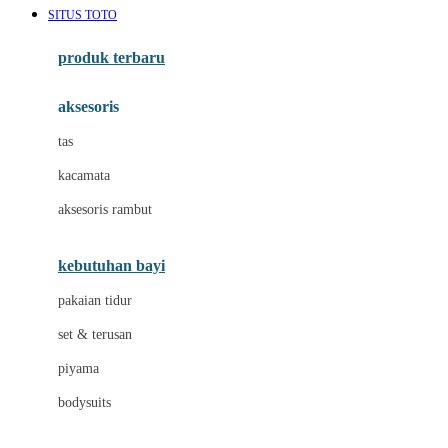
SITUS TOTO
Azetabio
produk terbaru
B
aksesoris
Baabaasheepz
tas
Babiators
kacamata
Baby Dove
aksesoris rambut
Baby Jogger
Baby Rovega
kebutuhan bayi
Babybee
pakaian tidur
Banana Boat
set & terusan
Banz
piyama
Barbie
bodysuits
Beaba