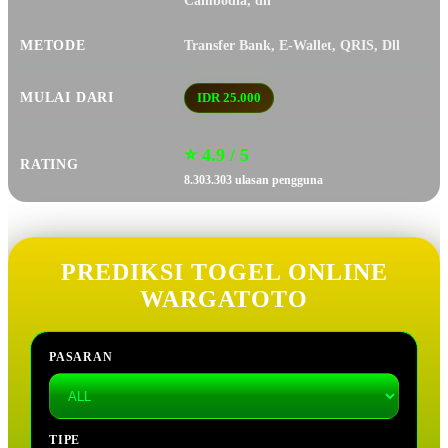
Cambodia, dll
Squishmallows
METODE
Transfer Bank, E-Wallet, QRIS, Dll
Starbooks
Stick-O
MULAI DARI
IDR 25.000
Stokke
⭐ 4.9 / 5
Sudocrem
RATING
8.303.303 ulasan pengguna
Sumimo
Sunnylife
Sun-Staches
PREDIKSI TOGEL ONLINE
Swimava
WARGATOTO
T
PASARAN
Tommee Tippee
Trunki
Tutti Bambini
TIPE