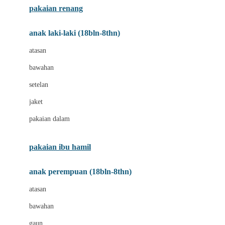
pakaian renang
Bumkins
anak laki-laki (18bln-8thn)
C
atasan
Cetaphil
bawahan
Chicco
setelan
Childlife
jaket
Clevamama
pakaian dalam
Cocolatte
Cottonseeds
pakaian ibu hamil
Cozy N Safe
anak perempuan (18bln-8thn)
Crane
atasan
Cybex
bawahan
D
gaun