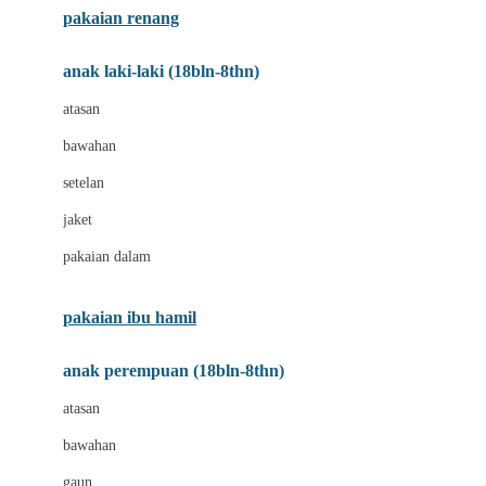
pakaian renang
Bumkins
anak laki-laki (18bln-8thn)
C
atasan
Cetaphil
bawahan
Chicco
setelan
Childlife
jaket
Clevamama
pakaian dalam
Cocolatte
Cottonseeds
pakaian ibu hamil
Cozy N Safe
anak perempuan (18bln-8thn)
Crane
atasan
Cybex
bawahan
D
gaun