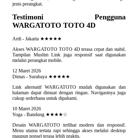
jenis perangkat.
Testimoni Pengguna
WARGATOTO TOTO 4D
Ardi - Jakarta
★★★★★
Akses WARGATOTO TOTO 4D terasa cepat dan stabil.
Tampilan Muslim Link juga responsif saat digunakan
melalui perangkat mobile.
12 Maret 2026
Dimas - Surabaya
★★★★★
Link alternatif WARGATOTO mudah digunakan dan
halaman dapat dimuat dengan ringan. Navigasinya juga
cukup sederhana untuk dipahami.
10 Maret 2026
Yoga - Bandung
★★★★☆
Desain WARGATOTO terlihat modern dan responsif.
Menu utama tertata rapi sehingga akses melalui desktop
maupun ponsel terasa lebih praktis.