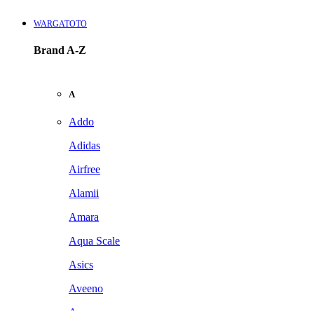
WARGATOTO
Brand A-Z
A
Addo
Adidas
Airfree
Alamii
Amara
Aqua Scale
Asics
Aveeno
Awan