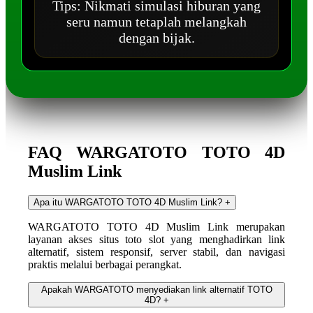
Tips: Nikmati simulasi hiburan yang
seru namun tetaplah melangkah
dengan bijak.
FAQ WARGATOTO TOTO 4D
Muslim Link
Apa itu WARGATOTO TOTO 4D Muslim Link?
+
WARGATOTO TOTO 4D Muslim Link merupakan
layanan akses situs toto slot yang menghadirkan link
alternatif, sistem responsif, server stabil, dan navigasi
praktis melalui berbagai perangkat.
Apakah WARGATOTO menyediakan link alternatif TOTO
4D?
+