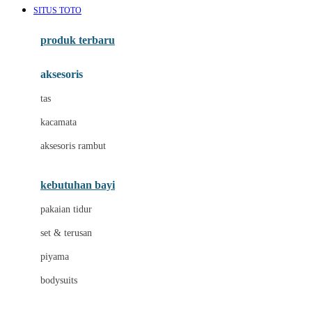
SITUS TOTO
Azetabio
produk terbaru
B
aksesoris
Baabaasheepz
tas
Babiators
kacamata
Baby Dove
aksesoris rambut
Baby Jogger
Baby Rovega
kebutuhan bayi
Babybee
pakaian tidur
Banana Boat
set & terusan
Banz
piyama
Barbie
bodysuits
Beaba