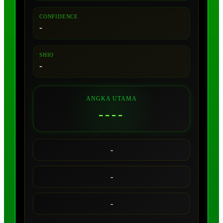
Xootz
CONFIDENCE
-
Y
SHIO
Yamatoya
-
Z
Zaxy
ANGKA UTAMA
----
Zoggs
0-9
-
4Moms
59S
-
-