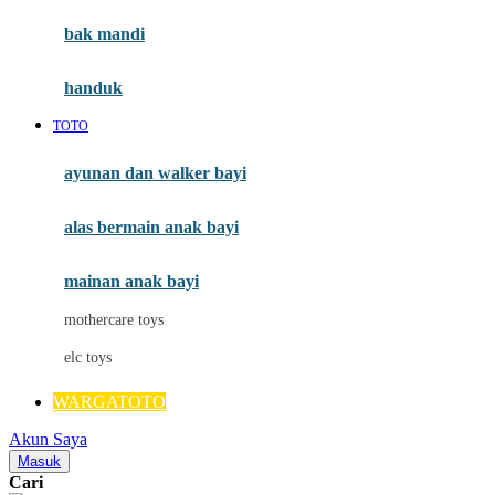
Moby
bak mandi
Momami
handuk
Mothercare
TOTO
Mustela
ayunan dan walker bayi
My Buddy Tag
My K
alas bermain anak bayi
N
mainan anak bayi
Naif
mothercare toys
Nike
elc toys
Nordic Natural
WARGATOTO
Nuby
Akun Saya
Nuna
Masuk
Cari