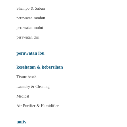
London Taxi
Shampo & Sabun
Love To Dream
perawatan rambut
perawatan mulut
M
perawatan diri
Magformers
Mama's Choice
perawatan ibu
Mamas&Papas
kesehatan & kebersihan
Mamaway
Tissue basah
Maxi Cosi
Laundry & Cleaning
Megabloks
Medical
Micro
Air Purifier & Humidifier
MiDeer
Mimi & Lula
potty
Mini Monkey