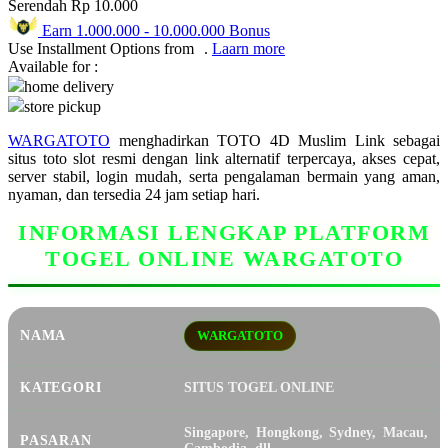
Serendah
Rp 10.000
Q
Earn
1.000.000
-
10.000.000
Bonus
Use Installment Options from
.
Laarn more
Available for :
QV Baby
home delivery
store pickup
R
WARGATOTO
menghadirkan TOTO 4D Muslim Link sebagai
Real Shades
situs toto slot resmi dengan link alternatif terpercaya, akses cepat,
server stabil, login mudah, serta pengalaman bermain yang aman,
Red Castle
nyaman, dan tersedia 24 jam setiap hari.
Ribbon Madness
INFORMASI LENGKAP PLATFORM
TOGEL ONLINE WARGATOTO
S
Sebamed
Silver Cross
NAMA
WARGATOTO
Simply Idea
KATEGORI
SITUS TOGEL ONLINE
Skip Hop
Spectra
Singapore, Hongkong, Sydney, Macau,
PASARAN