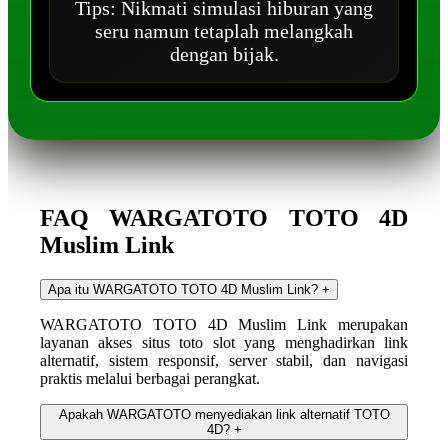
Tips: Nikmati simulasi hiburan yang
seru namun tetaplah melangkah
dengan bijak.
FAQ WARGATOTO TOTO 4D
Muslim Link
Apa itu WARGATOTO TOTO 4D Muslim Link?
+
WARGATOTO TOTO 4D Muslim Link merupakan
layanan akses situs toto slot yang menghadirkan link
alternatif, sistem responsif, server stabil, dan navigasi
praktis melalui berbagai perangkat.
Apakah WARGATOTO menyediakan link alternatif TOTO
4D?
+