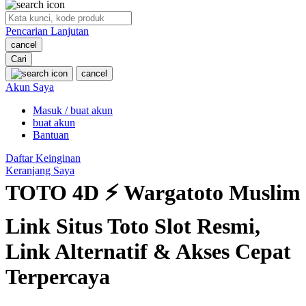
O
Pencarian Lanjutan
Oh Ma Grain
cancel
Okiedog
Cari
cancel
P
Akun Saya
Masuk / buat akun
Peachy
buat akun
Phil & Ted's
Bantuan
Philips Avent
Daftar Keinginan
Keranjang Saya
Pigeon
TOTO 4D ⚡ Wargatoto Muslim
Playgro
Link Situs Toto Slot Resmi,
Poled Global
Link Alternatif & Akses Cepat
Ponycycle
Terpercaya
Puma
Pureats