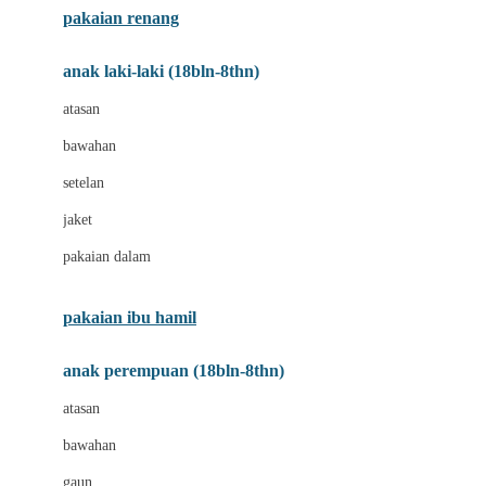
pakaian renang
Bumkins
anak laki-laki (18bln-8thn)
C
atasan
Cetaphil
bawahan
Chicco
setelan
Childlife
jaket
Clevamama
pakaian dalam
Cocolatte
Cottonseeds
pakaian ibu hamil
Cozy N Safe
anak perempuan (18bln-8thn)
Crane
atasan
Cybex
bawahan
D
gaun