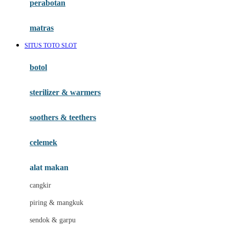
perabotan
Happy Tummy
Hauck
matras
Havaianas
SITUS TOTO SLOT
Hegen
botol
Hot Wheels
sterilizer & warmers
Hybrid
soothers & teethers
I
Inlacta DHA
celemek
Interlac
alat makan
Ivenet
cangkir
J
piring & mangkuk
Jack N Jill
sendok & garpu