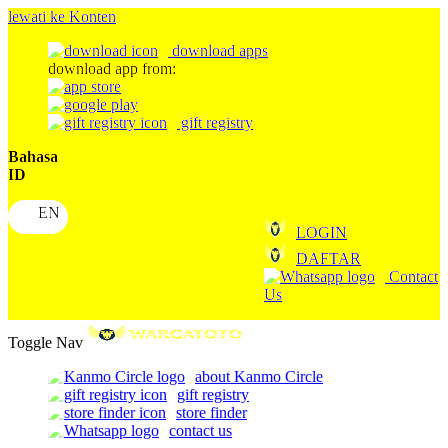
lewati ke Konten
download apps
download app from:
gift registry
Bahasa
ID
LOGIN
DAFTAR
Contact
Us
Toggle Nav
about Kanmo Circle
gift registry
store finder
contact us