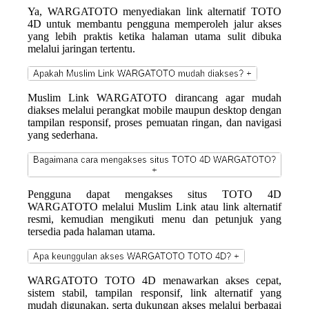
Ya, WARGATOTO menyediakan link alternatif TOTO
4D untuk membantu pengguna memperoleh jalur akses
yang lebih praktis ketika halaman utama sulit dibuka
melalui jaringan tertentu.
Apakah Muslim Link WARGATOTO mudah diakses?
+
Muslim Link WARGATOTO dirancang agar mudah
diakses melalui perangkat mobile maupun desktop dengan
tampilan responsif, proses pemuatan ringan, dan navigasi
yang sederhana.
Bagaimana cara mengakses situs TOTO 4D WARGATOTO?
+
Pengguna dapat mengakses situs TOTO 4D
WARGATOTO melalui Muslim Link atau link alternatif
resmi, kemudian mengikuti menu dan petunjuk yang
tersedia pada halaman utama.
Apa keunggulan akses WARGATOTO TOTO 4D?
+
WARGATOTO TOTO 4D menawarkan akses cepat,
sistem stabil, tampilan responsif, link alternatif yang
mudah digunakan, serta dukungan akses melalui berbagai