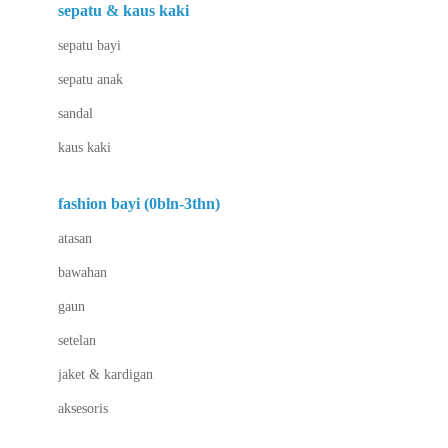
Beauty Barn
sepatu & kaus kaki
Bio Oil
sepatu bayi
Biolane
sepatu anak
Bite Fighters
sandal
Bizzi Growin
kaus kaki
Blackmores
fashion bayi (0bln-3thn)
Blooming Marvellous
atasan
Bonnels
bawahan
Bravado
gaun
Bruder
setelan
Brush Baby
jaket & kardigan
Buds Organics
aksesoris
Bugaboo
Buggygear