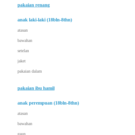
pakaian renang
Bumkins
anak laki-laki (18bln-8thn)
C
atasan
Cetaphil
bawahan
Chicco
setelan
Childlife
jaket
Clevamama
pakaian dalam
Cocolatte
Cottonseeds
pakaian ibu hamil
Cozy N Safe
anak perempuan (18bln-8thn)
Crane
atasan
Cybex
bawahan
D
gaun