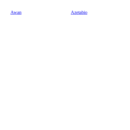
Awan
Azetabio