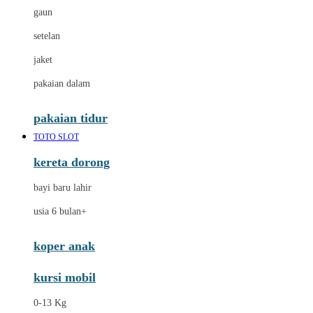
gaun
setelan
jaket
pakaian dalam
pakaian tidur
TOTO SLOT
kereta dorong
bayi baru lahir
usia 6 bulan+
koper anak
kursi mobil
0-13 Kg