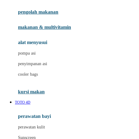
Joie
pengolah makanan
Joolz
Jujube
makanan & multivitamin
K
alat menyusui
Kiddycuts
pompa asi
Kumon
penyimpanan asi
L
cooler bags
Leapfrog
kursi makan
Leclerc
TOTO 4D
Lee Vierra
Lillebaby
perawatan bayi
Little Bird Told Me
perawatan kulit
Little Miss Janis
Sunscreen