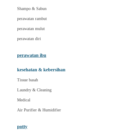
London Taxi
Shampo & Sabun
Love To Dream
perawatan rambut
perawatan mulut
M
perawatan diri
Magformers
Mama's Choice
perawatan ibu
Mamas&Papas
kesehatan & kebersihan
Mamaway
Tissue basah
Maxi Cosi
Laundry & Cleaning
Megabloks
Medical
Micro
Air Purifier & Humidifier
MiDeer
Mimi & Lula
potty
Mini Monkey