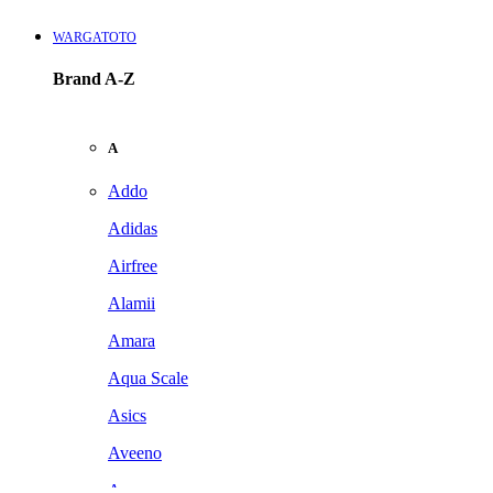
WARGATOTO
Brand A-Z
A
Addo
Adidas
Airfree
Alamii
Amara
Aqua Scale
Asics
Aveeno
Awan