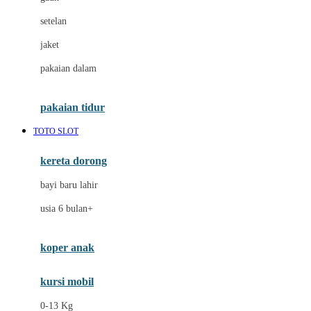
Dae Organics
setelan
Docare
jaket
Doona
pakaian dalam
Down To Earth
Drew
pakaian tidur
Dr. Brown's
TOTO SLOT
E
kereta dorong
ELC
bayi baru lahir
Ergobaby
usia 6 bulan+
Expert Care
koper anak
Ezyroller
kursi mobil
F
0-13 Kg