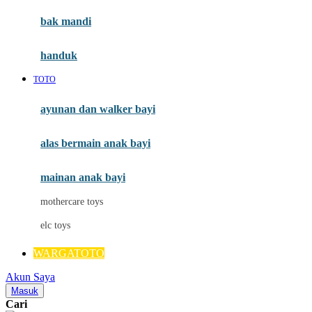
Moby
bak mandi
Momami
handuk
Mothercare
TOTO
Mustela
ayunan dan walker bayi
My Buddy Tag
My K
alas bermain anak bayi
N
mainan anak bayi
Naif
mothercare toys
Nike
elc toys
Nordic Natural
WARGATOTO
Nuby
Akun Saya
Nuna
Masuk
Cari