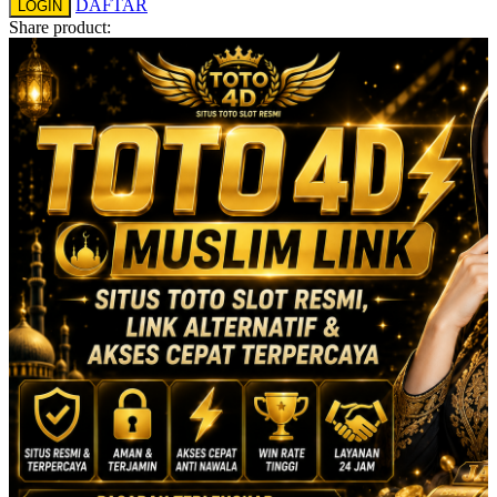
DAFTAR
LOGIN
Share product: