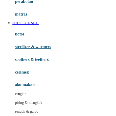
perabotan
Happy Tummy
Hauck
matras
Havaianas
SITUS TOTO SLOT
Hegen
botol
Hot Wheels
sterilizer & warmers
Hybrid
soothers & teethers
I
Inlacta DHA
celemek
Interlac
alat makan
Ivenet
cangkir
J
piring & mangkuk
Jack N Jill
sendok & garpu