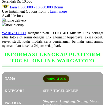
Serendah
Rp 10.000
Q
Earn
1.000.000
-
10.000.000
Bonus
Use Installment Options from
.
Laarn more
Available for :
QV Baby
home delivery
store pickup
R
WARGATOTO
menghadirkan TOTO 4D Muslim Link sebagai
Real Shades
situs toto slot resmi dengan link alternatif terpercaya, akses cepat,
server stabil, login mudah, serta pengalaman bermain yang aman,
Red Castle
nyaman, dan tersedia 24 jam setiap hari.
Ribbon Madness
INFORMASI LENGKAP PLATFORM
TOGEL ONLINE WARGATOTO
S
Sebamed
Silver Cross
NAMA
WARGATOTO
Simply Idea
KATEGORI
SITUS TOGEL ONLINE
Skip Hop
Spectra
Singapore, Hongkong, Sydney, Macau,
PASARAN