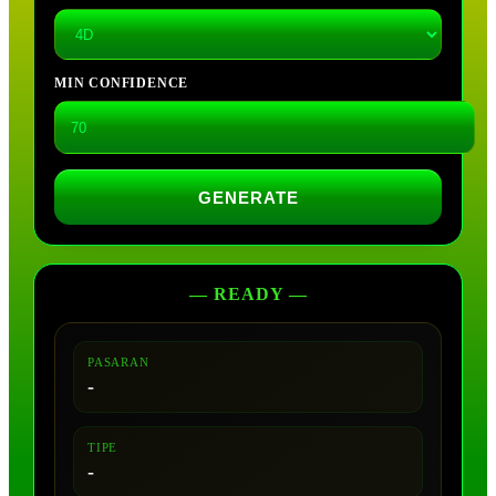
Twistshake
TY Toys
MIN CONFIDENCE
U
GENERATE
V
Veja
Vitaflow
— READY —
Vtech
W
PASARAN
-
Waterland
Wellness
TIPE
-
X