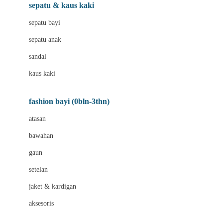
Beauty Barn
sepatu & kaus kaki
Bio Oil
sepatu bayi
Biolane
sepatu anak
Bite Fighters
sandal
Bizzi Growin
kaus kaki
Blackmores
fashion bayi (0bln-3thn)
Blooming Marvellous
atasan
Bonnels
bawahan
Bravado
gaun
Bruder
setelan
Brush Baby
jaket & kardigan
Buds Organics
aksesoris
Bugaboo
Buggygear