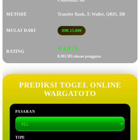
Cambodia, dll
Squishmallows
METODE
Transfer Bank, E-Wallet, QRIS, Dll
Starbooks
Stick-O
MULAI DARI
IDR 25.000
Stokke
⭐ 4.9 / 5
Sudocrem
RATING
8.303.303 ulasan pengguna
Sumimo
Sunnylife
Sun-Staches
PREDIKSI TOGEL ONLINE
Swimava
WARGATOTO
T
PASARAN
Tommee Tippee
Trunki
Tutti Bambini
TIPE