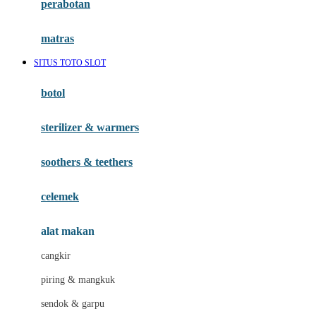
perabotan
Happy Tummy
Hauck
matras
Havaianas
SITUS TOTO SLOT
Hegen
botol
Hot Wheels
sterilizer & warmers
Hybrid
soothers & teethers
I
Inlacta DHA
celemek
Interlac
alat makan
Ivenet
cangkir
J
piring & mangkuk
Jack N Jill
sendok & garpu