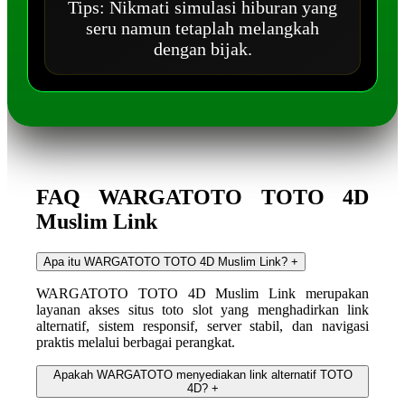
Tips: Nikmati simulasi hiburan yang
seru namun tetaplah melangkah
dengan bijak.
FAQ WARGATOTO TOTO 4D
Muslim Link
Apa itu WARGATOTO TOTO 4D Muslim Link?
+
WARGATOTO TOTO 4D Muslim Link merupakan
layanan akses situs toto slot yang menghadirkan link
alternatif, sistem responsif, server stabil, dan navigasi
praktis melalui berbagai perangkat.
Apakah WARGATOTO menyediakan link alternatif TOTO
4D?
+