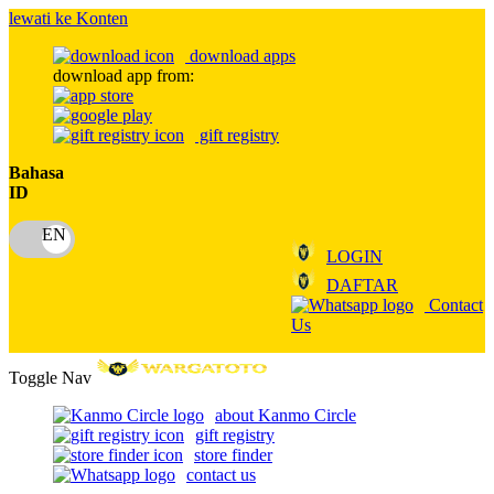
lewati ke Konten
download apps
download app from:
gift registry
Bahasa
ID
LOGIN
DAFTAR
Contact
Us
Toggle Nav
about Kanmo Circle
gift registry
store finder
contact us