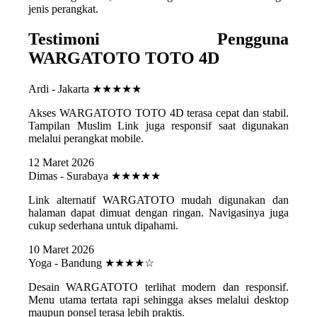
jenis perangkat.
Testimoni Pengguna
WARGATOTO TOTO 4D
Ardi - Jakarta
★★★★★
Akses WARGATOTO TOTO 4D terasa cepat dan stabil.
Tampilan Muslim Link juga responsif saat digunakan
melalui perangkat mobile.
12 Maret 2026
Dimas - Surabaya
★★★★★
Link alternatif WARGATOTO mudah digunakan dan
halaman dapat dimuat dengan ringan. Navigasinya juga
cukup sederhana untuk dipahami.
10 Maret 2026
Yoga - Bandung
★★★★☆
Desain WARGATOTO terlihat modern dan responsif.
Menu utama tertata rapi sehingga akses melalui desktop
maupun ponsel terasa lebih praktis.