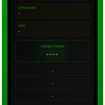
Xootz
CONFIDENCE
-
Y
SHIO
Yamatoya
-
Z
Zaxy
ANGKA UTAMA
----
Zoggs
0-9
-
4Moms
59S
-
-