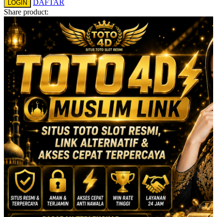
DAFTAR
LOGIN
Share product: