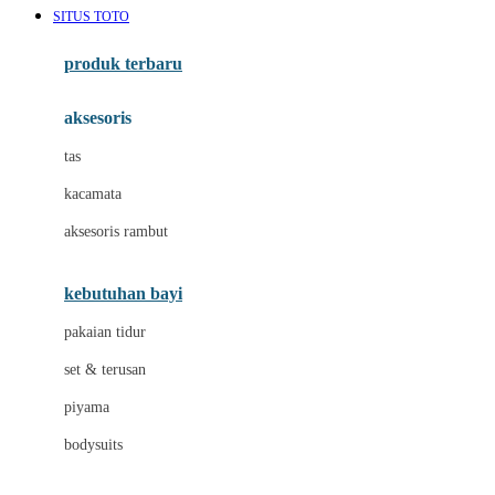
SITUS TOTO
Azetabio
produk terbaru
B
aksesoris
Baabaasheepz
tas
Babiators
kacamata
Baby Dove
aksesoris rambut
Baby Jogger
Baby Rovega
kebutuhan bayi
Babybee
pakaian tidur
Banana Boat
set & terusan
Banz
piyama
Barbie
bodysuits
Beaba