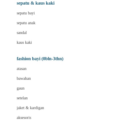
Beauty Barn
sepatu & kaus kaki
Bio Oil
sepatu bayi
Biolane
sepatu anak
Bite Fighters
sandal
Bizzi Growin
kaus kaki
Blackmores
fashion bayi (0bln-3thn)
Blooming Marvellous
atasan
Bonnels
bawahan
Bravado
gaun
Bruder
setelan
Brush Baby
jaket & kardigan
Buds Organics
aksesoris
Bugaboo
Buggygear