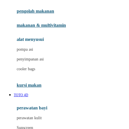
Joie
pengolah makanan
Joolz
Jujube
makanan & multivitamin
K
alat menyusui
Kiddycuts
pompa asi
Kumon
penyimpanan asi
L
cooler bags
Leapfrog
kursi makan
Leclerc
TOTO 4D
Lee Vierra
Lillebaby
perawatan bayi
Little Bird Told Me
perawatan kulit
Little Miss Janis
Sunscreen