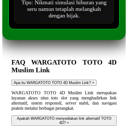
Tips: Nikmati simulasi hiburan yang
seru namun tetaplah melangkah
dengan bijak.
FAQ WARGATOTO TOTO 4D
Muslim Link
Apa itu WARGATOTO TOTO 4D Muslim Link?
+
WARGATOTO TOTO 4D Muslim Link merupakan
layanan akses situs toto slot yang menghadirkan link
alternatif, sistem responsif, server stabil, dan navigasi
praktis melalui berbagai perangkat.
Apakah WARGATOTO menyediakan link alternatif TOTO
4D?
+