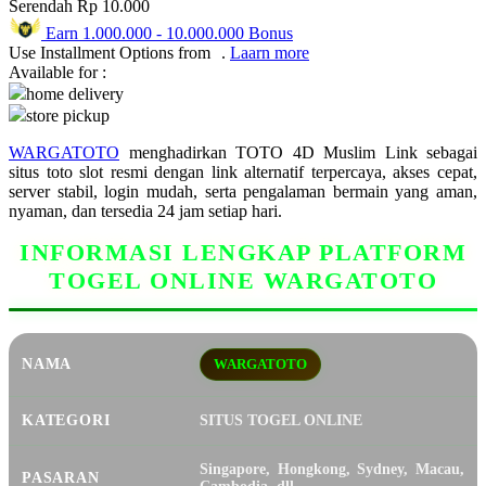
Serendah
Rp 10.000
Q
Earn
1.000.000
-
10.000.000
Bonus
Use Installment Options from
.
Laarn more
Available for :
QV Baby
home delivery
store pickup
R
WARGATOTO
menghadirkan TOTO 4D Muslim Link sebagai
Real Shades
situs toto slot resmi dengan link alternatif terpercaya, akses cepat,
server stabil, login mudah, serta pengalaman bermain yang aman,
Red Castle
nyaman, dan tersedia 24 jam setiap hari.
Ribbon Madness
INFORMASI LENGKAP PLATFORM
TOGEL ONLINE WARGATOTO
S
Sebamed
Silver Cross
NAMA
WARGATOTO
Simply Idea
KATEGORI
SITUS TOGEL ONLINE
Skip Hop
Spectra
Singapore, Hongkong, Sydney, Macau,
PASARAN