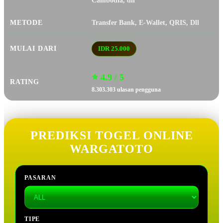
Cambodia, dll
Squishmallows
METODE
Transfer Bank, E-Wallet, QRIS, Dll
Starbooks
Stick-O
MULAI DARI
IDR 25.000
Stokke
⭐ 4.9 / 5
Sudocrem
RATING
8.303.303 ulasan pengguna
Sumimo
Sunnylife
Sun-Staches
PREDIKSI TOGEL ONLINE
Swimava
WARGATOTO
T
PASARAN
Tommee Tippee
Trunki
Tutti Bambini
TIPE