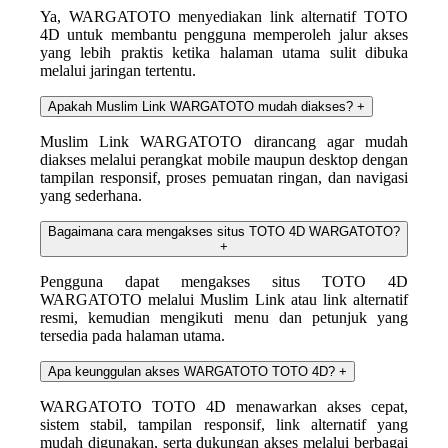
Ya, WARGATOTO menyediakan link alternatif TOTO
4D untuk membantu pengguna memperoleh jalur akses
yang lebih praktis ketika halaman utama sulit dibuka
melalui jaringan tertentu.
Apakah Muslim Link WARGATOTO mudah diakses?
+
Muslim Link WARGATOTO dirancang agar mudah
diakses melalui perangkat mobile maupun desktop dengan
tampilan responsif, proses pemuatan ringan, dan navigasi
yang sederhana.
Bagaimana cara mengakses situs TOTO 4D WARGATOTO?
+
Pengguna dapat mengakses situs TOTO 4D
WARGATOTO melalui Muslim Link atau link alternatif
resmi, kemudian mengikuti menu dan petunjuk yang
tersedia pada halaman utama.
Apa keunggulan akses WARGATOTO TOTO 4D?
+
WARGATOTO TOTO 4D menawarkan akses cepat,
sistem stabil, tampilan responsif, link alternatif yang
mudah digunakan, serta dukungan akses melalui berbagai