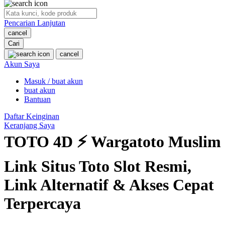
O
Pencarian Lanjutan
Oh Ma Grain
cancel
Okiedog
Cari
cancel
P
Akun Saya
Masuk / buat akun
Peachy
buat akun
Phil & Ted's
Bantuan
Philips Avent
Daftar Keinginan
Keranjang Saya
Pigeon
TOTO 4D ⚡ Wargatoto Muslim
Playgro
Link Situs Toto Slot Resmi,
Poled Global
Link Alternatif & Akses Cepat
Ponycycle
Terpercaya
Puma
Pureats