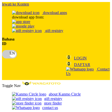
lewati ke Konten
download apps
download app from:
gift registry
Bahasa
ID
LOGIN
DAFTAR
Contact
Us
Toggle Nav
about Kanmo Circle
gift registry
store finder
contact us