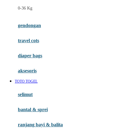
Felt So Sweet
0-36 Kg
Fisher Price
Flipper
gendongan
Friends Of Sally
travel cots
G
diaper bags
Gb
Geko
aksesoris
Graco
TOTO TOGEL
Gund
selimut
H
bantal & sprei
Habbie
Haenim
ranjang bayi & balita
Happy Horse