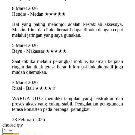
8 Maret 2026
Hendra - Medan
★★★★★
Hal yang paling menonjol adalah kestabilan aksesnya.
Muslim Link dan link alternatif dapat dibuka dengan cepat
melalui jaringan yang saya gunakan.
5 Maret 2026
Bayu - Makassar
★★★★★
Saat dibuka melalui perangkat mobile, halaman berjalan
ringan dan tidak terasa berat. Informasi link alternatif juga
mudah ditemukan.
3 Maret 2026
Rizal - Bali
★★★★☆
WARGATOTO memiliki tampilan yang terstruktur dan
proses akses yang cukup stabil. Pengalaman penggunaan
terasa konsisten pada berbagai perangkat.
28 Februari 2026
choose qty