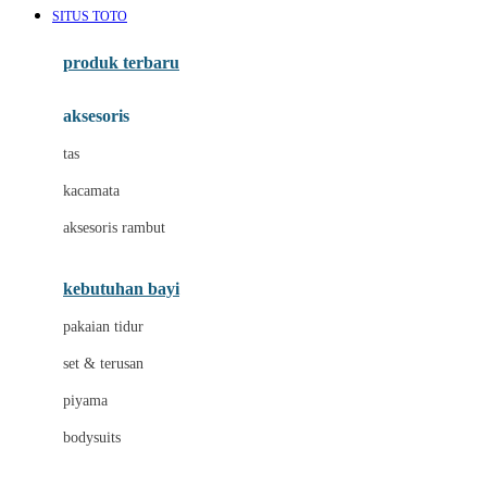
SITUS TOTO
Azetabio
produk terbaru
B
aksesoris
Baabaasheepz
tas
Babiators
kacamata
Baby Dove
aksesoris rambut
Baby Jogger
Baby Rovega
kebutuhan bayi
Babybee
pakaian tidur
Banana Boat
set & terusan
Banz
piyama
Barbie
bodysuits
Beaba