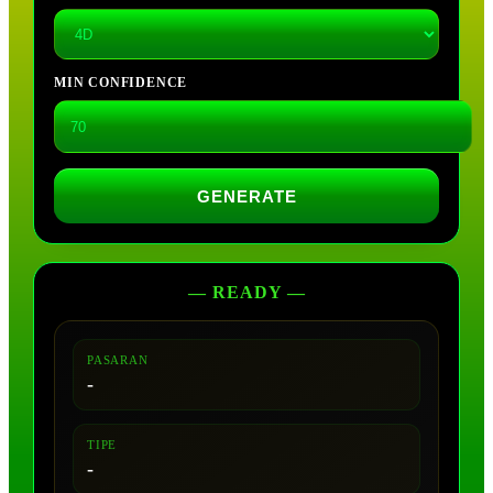
Twistshake
TY Toys
MIN CONFIDENCE
U
GENERATE
V
Veja
Vitaflow
— READY —
Vtech
W
PASARAN
-
Waterland
Wellness
TIPE
-
X