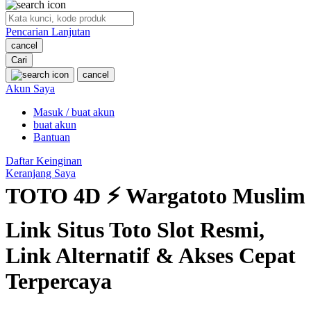
O
Pencarian Lanjutan
Oh Ma Grain
cancel
Okiedog
Cari
cancel
P
Akun Saya
Masuk / buat akun
Peachy
buat akun
Phil & Ted's
Bantuan
Philips Avent
Daftar Keinginan
Keranjang Saya
Pigeon
TOTO 4D ⚡ Wargatoto Muslim
Playgro
Link Situs Toto Slot Resmi,
Poled Global
Link Alternatif & Akses Cepat
Ponycycle
Terpercaya
Puma
Pureats