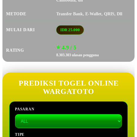
Cambodia, dll
Squishmallows
METODE
Transfer Bank, E-Wallet, QRIS, Dll
Starbooks
Stick-O
MULAI DARI
IDR 25.000
Stokke
⭐ 4.9 / 5
Sudocrem
RATING
8.303.303 ulasan pengguna
Sumimo
Sunnylife
Sun-Staches
PREDIKSI TOGEL ONLINE
Swimava
WARGATOTO
T
PASARAN
Tommee Tippee
Trunki
Tutti Bambini
TIPE