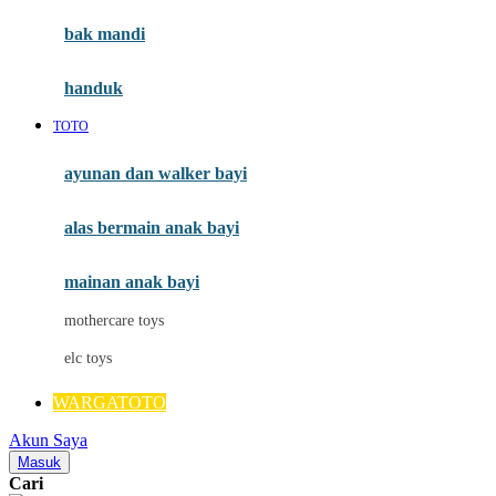
Moby
bak mandi
Momami
handuk
Mothercare
TOTO
Mustela
ayunan dan walker bayi
My Buddy Tag
My K
alas bermain anak bayi
N
mainan anak bayi
Naif
mothercare toys
Nike
elc toys
Nordic Natural
WARGATOTO
Nuby
Akun Saya
Nuna
Masuk
Cari