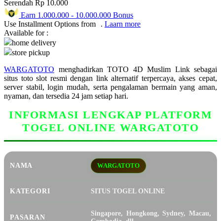
Serendah
Rp 10.000
Q
Earn
1.000.000
-
10.000.000
Bonus
Use Installment Options from
.
Laarn more
Available for :
QV Baby
home delivery
store pickup
R
WARGATOTO
menghadirkan TOTO 4D Muslim Link sebagai
Real Shades
situs toto slot resmi dengan link alternatif terpercaya, akses cepat,
server stabil, login mudah, serta pengalaman bermain yang aman,
Red Castle
nyaman, dan tersedia 24 jam setiap hari.
Ribbon Madness
INFORMASI LENGKAP PLATFORM
TOGEL ONLINE WARGATOTO
S
Sebamed
Silver Cross
NAMA
WARGATOTO
Simply Idea
KATEGORI
SITUS TOGEL ONLINE
Skip Hop
Spectra
Singapore, Hongkong, Sydney, Macau,
PASARAN