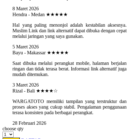
8 Maret 2026
Hendra - Medan
★★★★★
Hal yang paling menonjol adalah kestabilan aksesnya.
Muslim Link dan link alternatif dapat dibuka dengan cepat
melalui jaringan yang saya gunakan.
5 Maret 2026
Bayu - Makassar
★★★★★
Saat dibuka melalui perangkat mobile, halaman berjalan
ringan dan tidak terasa berat. Informasi link alternatif juga
mudah ditemukan.
3 Maret 2026
Rizal - Bali
★★★★☆
WARGATOTO memiliki tampilan yang terstruktur dan
proses akses yang cukup stabil. Pengalaman penggunaan
terasa konsisten pada berbagai perangkat.
28 Februari 2026
choose qty