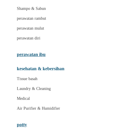
London Taxi
Shampo & Sabun
Love To Dream
perawatan rambut
perawatan mulut
M
perawatan diri
Magformers
Mama's Choice
perawatan ibu
Mamas&Papas
kesehatan & kebersihan
Mamaway
Tissue basah
Maxi Cosi
Laundry & Cleaning
Megabloks
Medical
Micro
Air Purifier & Humidifier
MiDeer
Mimi & Lula
potty
Mini Monkey