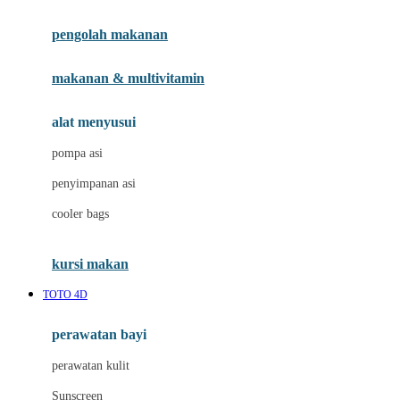
Joie
pengolah makanan
Joolz
Jujube
makanan & multivitamin
K
alat menyusui
Kiddycuts
pompa asi
Kumon
penyimpanan asi
L
cooler bags
Leapfrog
kursi makan
Leclerc
TOTO 4D
Lee Vierra
Lillebaby
perawatan bayi
Little Bird Told Me
perawatan kulit
Little Miss Janis
Sunscreen