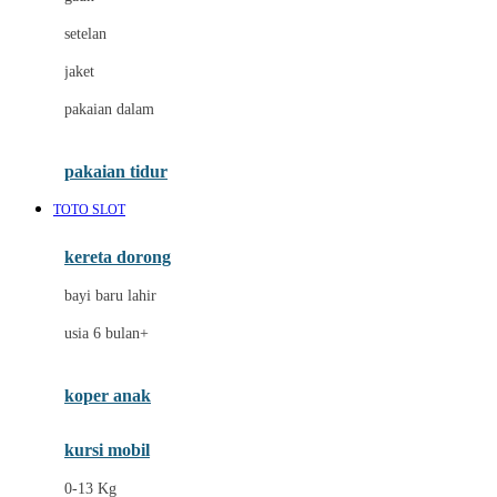
Dae Organics
setelan
Docare
jaket
Doona
pakaian dalam
Down To Earth
Drew
pakaian tidur
Dr. Brown's
TOTO SLOT
E
kereta dorong
ELC
bayi baru lahir
Ergobaby
usia 6 bulan+
Expert Care
koper anak
Ezyroller
kursi mobil
F
0-13 Kg