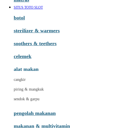
SITUS TOTO SLOT
botol
sterilizer & warmers
soothers & teethers
celemek
alat makan
cangkir
piring & mangkuk
sendok & garpu
pengolah makanan
makanan & multivitamin