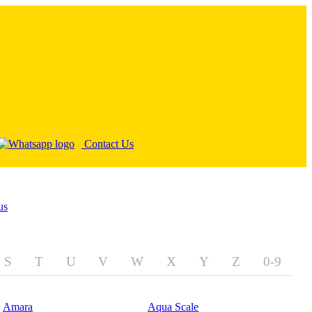
Contact Us
us
S
T
U
V
W
X
Y
Z
0-9
Amara
Aqua Scale