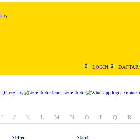
istry
LOGIN
DAFTAR
gift registry
store finder
contact 
I
J
K
L
M
N
O
P
Q
R
Airfree
Alamii