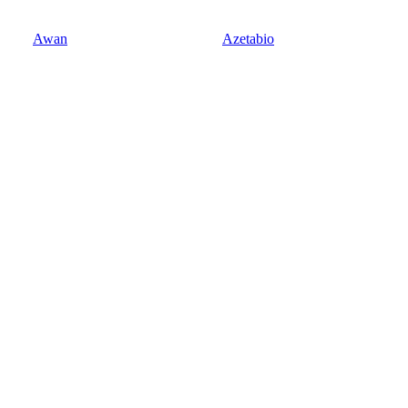
Awan
Azetabio