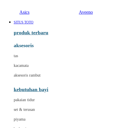
Asics
Aveeno
SITUS TOTO
produk terbaru
aksesoris
tas
kacamata
aksesoris rambut
kebutuhan bayi
pakaian tidur
set & terusan
piyama