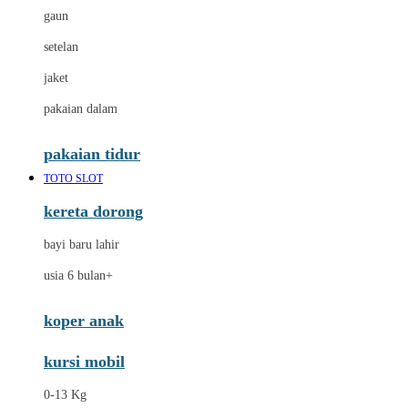
gaun
setelan
jaket
pakaian dalam
pakaian tidur
TOTO SLOT
kereta dorong
bayi baru lahir
usia 6 bulan+
koper anak
kursi mobil
0-13 Kg