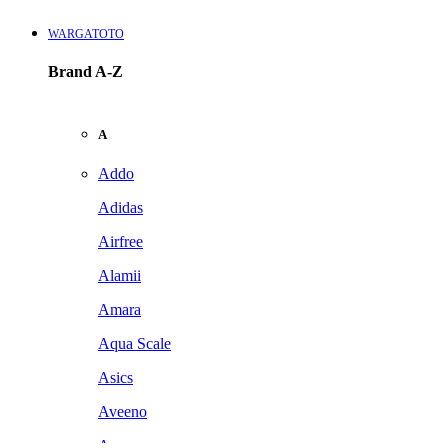
WARGATOTO
Brand A-Z
A
Addo
Adidas
Airfree
Alamii
Amara
Aqua Scale
Asics
Aveeno
Awan