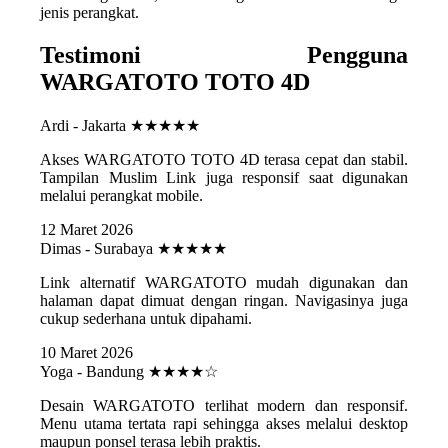
jenis perangkat.
Testimoni Pengguna
WARGATOTO TOTO 4D
Ardi - Jakarta
★★★★★
Akses WARGATOTO TOTO 4D terasa cepat dan stabil.
Tampilan Muslim Link juga responsif saat digunakan
melalui perangkat mobile.
12 Maret 2026
Dimas - Surabaya
★★★★★
Link alternatif WARGATOTO mudah digunakan dan
halaman dapat dimuat dengan ringan. Navigasinya juga
cukup sederhana untuk dipahami.
10 Maret 2026
Yoga - Bandung
★★★★☆
Desain WARGATOTO terlihat modern dan responsif.
Menu utama tertata rapi sehingga akses melalui desktop
maupun ponsel terasa lebih praktis.