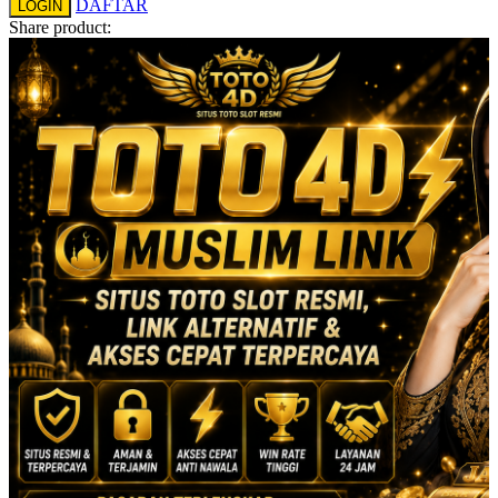
DAFTAR
LOGIN
Share product: