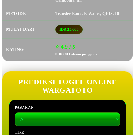
Cambodia, dll
Squishmallows
METODE
Transfer Bank, E-Wallet, QRIS, Dll
Starbooks
Stick-O
MULAI DARI
IDR 25.000
Stokke
⭐ 4.9 / 5
Sudocrem
RATING
8.303.303 ulasan pengguna
Sumimo
Sunnylife
Sun-Staches
PREDIKSI TOGEL ONLINE
Swimava
WARGATOTO
T
PASARAN
Tommee Tippee
Trunki
Tutti Bambini
TIPE