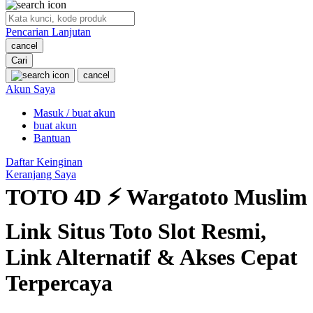
O
Pencarian Lanjutan
Oh Ma Grain
cancel
Okiedog
Cari
cancel
P
Akun Saya
Masuk / buat akun
Peachy
buat akun
Phil & Ted's
Bantuan
Philips Avent
Daftar Keinginan
Keranjang Saya
Pigeon
TOTO 4D ⚡ Wargatoto Muslim
Playgro
Link Situs Toto Slot Resmi,
Poled Global
Link Alternatif & Akses Cepat
Ponycycle
Terpercaya
Puma
Pureats