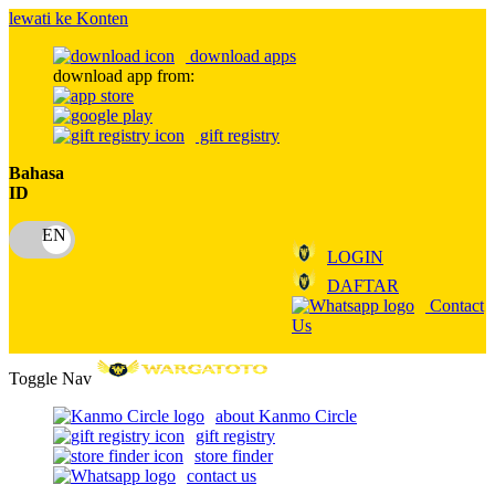
lewati ke Konten
download apps
download app from:
gift registry
Bahasa
ID
LOGIN
DAFTAR
Contact
Us
Toggle Nav
about Kanmo Circle
gift registry
store finder
contact us