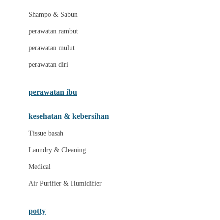
London Taxi
Shampo & Sabun
Love To Dream
perawatan rambut
perawatan mulut
M
perawatan diri
Magformers
Mama's Choice
perawatan ibu
Mamas&Papas
kesehatan & kebersihan
Mamaway
Tissue basah
Maxi Cosi
Laundry & Cleaning
Megabloks
Medical
Micro
Air Purifier & Humidifier
MiDeer
Mimi & Lula
potty
Mini Monkey