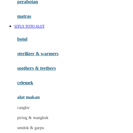
perabotan
Happy Tummy
Hauck
matras
Havaianas
SITUS TOTO SLOT
Hegen
botol
Hot Wheels
sterilizer & warmers
Hybrid
soothers & teethers
I
Inlacta DHA
celemek
Interlac
alat makan
Ivenet
cangkir
J
piring & mangkuk
Jack N Jill
sendok & garpu