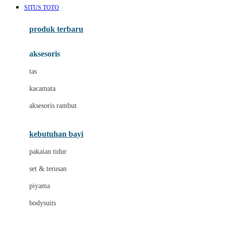
SITUS TOTO
Azetabio
produk terbaru
B
aksesoris
Baabaasheepz
tas
Babiators
kacamata
Baby Dove
aksesoris rambut
Baby Jogger
Baby Rovega
kebutuhan bayi
Babybee
pakaian tidur
Banana Boat
set & terusan
Banz
piyama
Barbie
bodysuits
Beaba