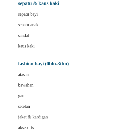
Beauty Barn
sepatu & kaus kaki
Bio Oil
sepatu bayi
Biolane
sepatu anak
Bite Fighters
sandal
Bizzi Growin
kaus kaki
Blackmores
fashion bayi (0bln-3thn)
Blooming Marvellous
atasan
Bonnels
bawahan
Bravado
gaun
Bruder
setelan
Brush Baby
jaket & kardigan
Buds Organics
aksesoris
Bugaboo
Buggygear