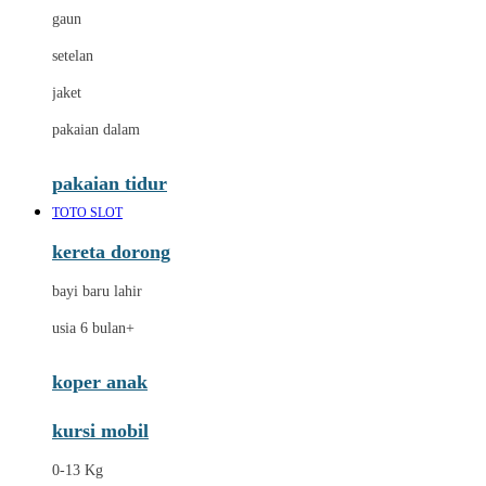
gaun
setelan
jaket
pakaian dalam
pakaian tidur
TOTO SLOT
kereta dorong
bayi baru lahir
usia 6 bulan+
koper anak
kursi mobil
0-13 Kg