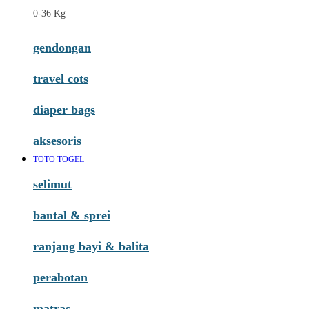
0-36 Kg
gendongan
travel cots
diaper bags
aksesoris
TOTO TOGEL
selimut
bantal & sprei
ranjang bayi & balita
perabotan
matras