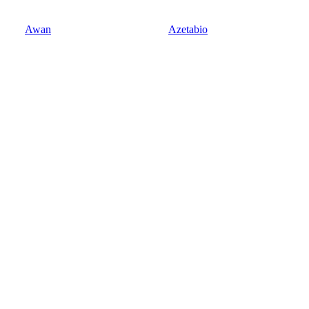
Awan
Azetabio