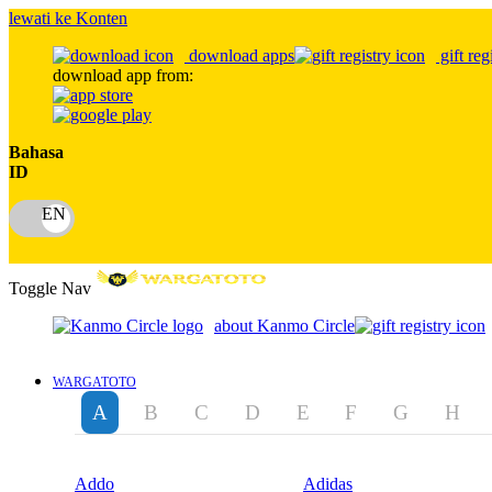
lewati ke Konten
download apps
gift reg
download app from:
Bahasa
ID
Toggle Nav
about Kanmo Circle
WARGATOTO
A
B
C
D
E
F
G
H
Addo
Adidas