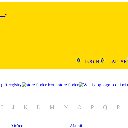
istry
LOGIN
DAFTAR
gift registry
store finder
contact 
I
J
K
L
M
N
O
P
Q
R
Airfree
Alamii