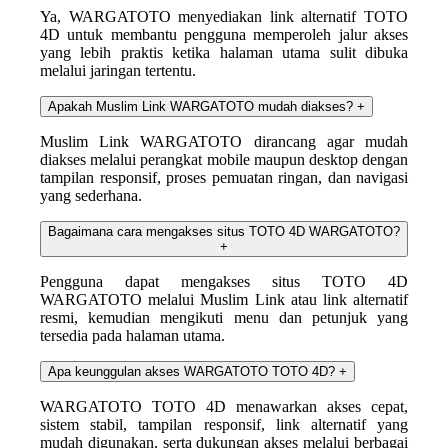
Ya, WARGATOTO menyediakan link alternatif TOTO
4D untuk membantu pengguna memperoleh jalur akses
yang lebih praktis ketika halaman utama sulit dibuka
melalui jaringan tertentu.
Apakah Muslim Link WARGATOTO mudah diakses?
+
Muslim Link WARGATOTO dirancang agar mudah
diakses melalui perangkat mobile maupun desktop dengan
tampilan responsif, proses pemuatan ringan, dan navigasi
yang sederhana.
Bagaimana cara mengakses situs TOTO 4D WARGATOTO?
+
Pengguna dapat mengakses situs TOTO 4D
WARGATOTO melalui Muslim Link atau link alternatif
resmi, kemudian mengikuti menu dan petunjuk yang
tersedia pada halaman utama.
Apa keunggulan akses WARGATOTO TOTO 4D?
+
WARGATOTO TOTO 4D menawarkan akses cepat,
sistem stabil, tampilan responsif, link alternatif yang
mudah digunakan, serta dukungan akses melalui berbagai