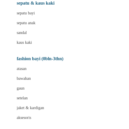
Beauty Barn
sepatu & kaus kaki
Bio Oil
sepatu bayi
Biolane
sepatu anak
Bite Fighters
sandal
Bizzi Growin
kaus kaki
Blackmores
fashion bayi (0bln-3thn)
Blooming Marvellous
atasan
Bonnels
bawahan
Bravado
gaun
Bruder
setelan
Brush Baby
jaket & kardigan
Buds Organics
aksesoris
Bugaboo
Buggygear