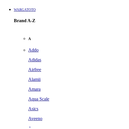
WARGATOTO
Brand A-Z
A
Addo
Adidas
Airfree
Alamii
Amara
Aqua Scale
Asics
Aveeno
Awan