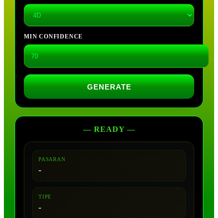
Twistshake
TY Toys
MIN CONFIDENCE
U
GENERATE
V
Veja
Vitaflow
— READY —
Vtech
W
PASARAN
-
Waterland
Wellness
TIPE
-
X