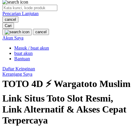
O
Pencarian Lanjutan
Oh Ma Grain
cancel
Okiedog
Cari
cancel
P
Akun Saya
Masuk / buat akun
Peachy
buat akun
Phil & Ted's
Bantuan
Philips Avent
Daftar Keinginan
Keranjang Saya
Pigeon
TOTO 4D ⚡ Wargatoto Muslim
Playgro
Link Situs Toto Slot Resmi,
Poled Global
Link Alternatif & Akses Cepat
Ponycycle
Terpercaya
Puma
Pureats