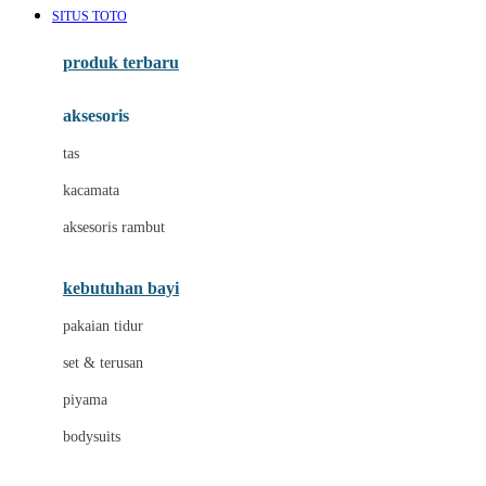
SITUS TOTO
Azetabio
produk terbaru
B
aksesoris
Baabaasheepz
tas
Babiators
kacamata
Baby Dove
aksesoris rambut
Baby Jogger
Baby Rovega
kebutuhan bayi
Babybee
pakaian tidur
Banana Boat
set & terusan
Banz
piyama
Barbie
bodysuits
Beaba