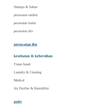
London Taxi
Shampo & Sabun
Love To Dream
perawatan rambut
perawatan mulut
M
perawatan diri
Magformers
Mama's Choice
perawatan ibu
Mamas&Papas
kesehatan & kebersihan
Mamaway
Tissue basah
Maxi Cosi
Laundry & Cleaning
Megabloks
Medical
Micro
Air Purifier & Humidifier
MiDeer
Mimi & Lula
potty
Mini Monkey