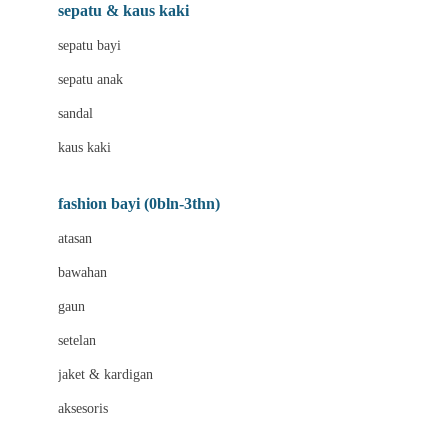
Beauty Barn
sepatu & kaus kaki
Bio Oil
sepatu bayi
Biolane
sepatu anak
Bite Fighters
sandal
Bizzi Growin
kaus kaki
Blackmores
fashion bayi (0bln-3thn)
Blooming Marvellous
atasan
Bonnels
bawahan
Bravado
gaun
Bruder
setelan
Brush Baby
jaket & kardigan
Buds Organics
aksesoris
Bugaboo
Buggygear