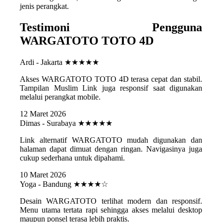
jenis perangkat.
Testimoni Pengguna
WARGATOTO TOTO 4D
Ardi - Jakarta
★★★★★
Akses WARGATOTO TOTO 4D terasa cepat dan stabil.
Tampilan Muslim Link juga responsif saat digunakan
melalui perangkat mobile.
12 Maret 2026
Dimas - Surabaya
★★★★★
Link alternatif WARGATOTO mudah digunakan dan
halaman dapat dimuat dengan ringan. Navigasinya juga
cukup sederhana untuk dipahami.
10 Maret 2026
Yoga - Bandung
★★★★☆
Desain WARGATOTO terlihat modern dan responsif.
Menu utama tertata rapi sehingga akses melalui desktop
maupun ponsel terasa lebih praktis.