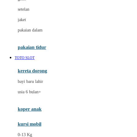
Dae Organics
setelan
Docare
jaket
Doona
pakaian dalam
Down To Earth
Drew
pakaian tidur
Dr. Brown's
TOTO SLOT
E
kereta dorong
ELC
bayi baru lahir
Ergobaby
usia 6 bulan+
Expert Care
koper anak
Ezyroller
kursi mobil
F
0-13 Kg