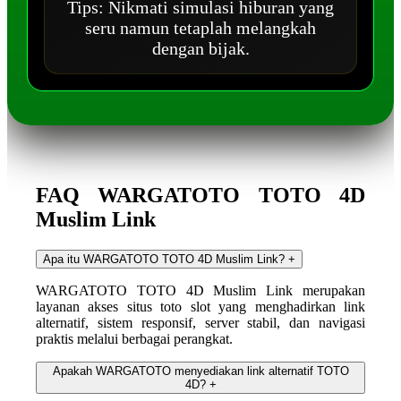
Tips: Nikmati simulasi hiburan yang
seru namun tetaplah melangkah
dengan bijak.
FAQ WARGATOTO TOTO 4D
Muslim Link
Apa itu WARGATOTO TOTO 4D Muslim Link?
+
WARGATOTO TOTO 4D Muslim Link merupakan
layanan akses situs toto slot yang menghadirkan link
alternatif, sistem responsif, server stabil, dan navigasi
praktis melalui berbagai perangkat.
Apakah WARGATOTO menyediakan link alternatif TOTO
4D?
+