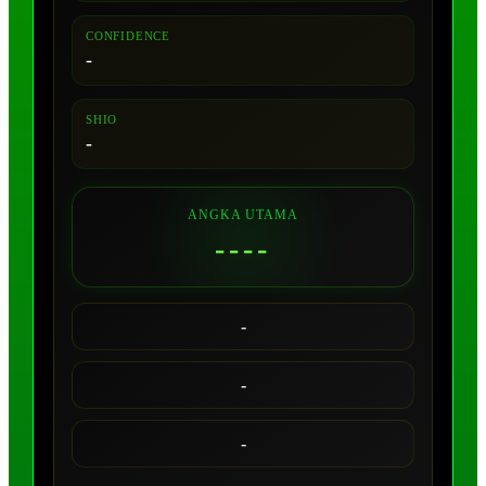
Xootz
CONFIDENCE
-
Y
SHIO
Yamatoya
-
Z
Zaxy
ANGKA UTAMA
----
Zoggs
0-9
-
4Moms
59S
-
-