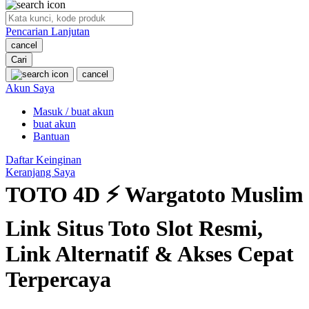
O
Pencarian Lanjutan
Oh Ma Grain
cancel
Okiedog
Cari
cancel
P
Akun Saya
Masuk / buat akun
Peachy
buat akun
Phil & Ted's
Bantuan
Philips Avent
Daftar Keinginan
Keranjang Saya
Pigeon
TOTO 4D ⚡ Wargatoto Muslim
Playgro
Link Situs Toto Slot Resmi,
Poled Global
Link Alternatif & Akses Cepat
Ponycycle
Terpercaya
Puma
Pureats