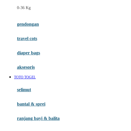
Felt So Sweet
0-36 Kg
Fisher Price
Flipper
gendongan
Friends Of Sally
travel cots
G
diaper bags
Gb
Geko
aksesoris
Graco
TOTO TOGEL
Gund
selimut
H
bantal & sprei
Habbie
Haenim
ranjang bayi & balita
Happy Horse