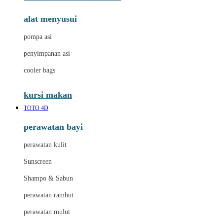
alat menyusui
pompa asi
penyimpanan asi
cooler bags
kursi makan
TOTO 4D
perawatan bayi
perawatan kulit
Sunscreen
Shampo & Sabun
perawatan rambut
perawatan mulut