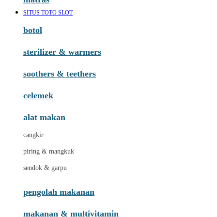
SITUS TOTO SLOT
botol
sterilizer & warmers
soothers & teethers
celemek
alat makan
cangkir
piring & mangkuk
sendok & garpu
pengolah makanan
makanan & multivitamin