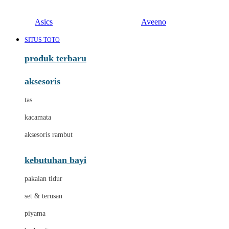
Asics
Aveeno
SITUS TOTO
produk terbaru
aksesoris
tas
kacamata
aksesoris rambut
kebutuhan bayi
pakaian tidur
set & terusan
piyama