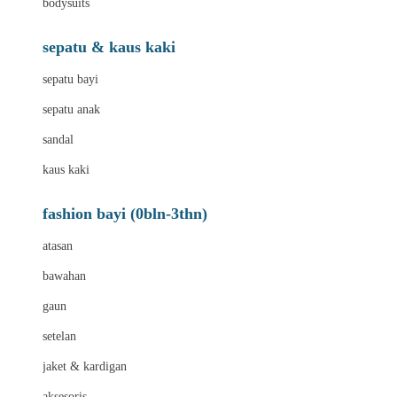
bodysuits
sepatu & kaus kaki
sepatu bayi
sepatu anak
sandal
kaus kaki
fashion bayi (0bln-3thn)
atasan
bawahan
gaun
setelan
jaket & kardigan
aksesoris