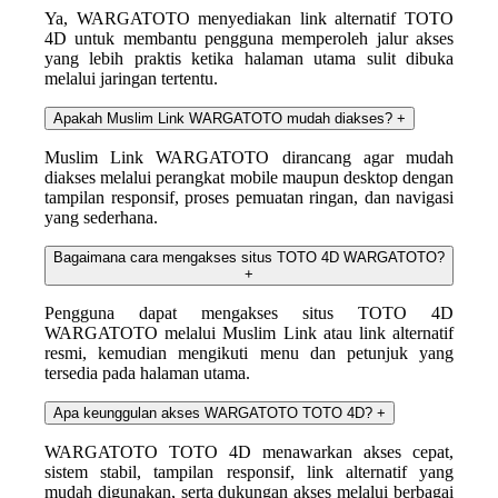
Ya, WARGATOTO menyediakan link alternatif TOTO
4D untuk membantu pengguna memperoleh jalur akses
yang lebih praktis ketika halaman utama sulit dibuka
melalui jaringan tertentu.
Apakah Muslim Link WARGATOTO mudah diakses?
+
Muslim Link WARGATOTO dirancang agar mudah
diakses melalui perangkat mobile maupun desktop dengan
tampilan responsif, proses pemuatan ringan, dan navigasi
yang sederhana.
Bagaimana cara mengakses situs TOTO 4D WARGATOTO?
+
Pengguna dapat mengakses situs TOTO 4D
WARGATOTO melalui Muslim Link atau link alternatif
resmi, kemudian mengikuti menu dan petunjuk yang
tersedia pada halaman utama.
Apa keunggulan akses WARGATOTO TOTO 4D?
+
WARGATOTO TOTO 4D menawarkan akses cepat,
sistem stabil, tampilan responsif, link alternatif yang
mudah digunakan, serta dukungan akses melalui berbagai