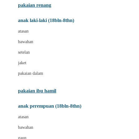
pakaian renang
Bumkins
anak laki-laki (18bln-8thn)
C
atasan
Cetaphil
bawahan
Chicco
setelan
Childlife
jaket
Clevamama
pakaian dalam
Cocolatte
Cottonseeds
pakaian ibu hamil
Cozy N Safe
anak perempuan (18bln-8thn)
Crane
atasan
Cybex
bawahan
D
gaun