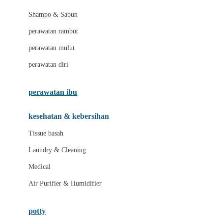
London Taxi
Shampo & Sabun
Love To Dream
perawatan rambut
perawatan mulut
M
perawatan diri
Magformers
Mama's Choice
perawatan ibu
Mamas&Papas
kesehatan & kebersihan
Mamaway
Tissue basah
Maxi Cosi
Laundry & Cleaning
Megabloks
Medical
Micro
Air Purifier & Humidifier
MiDeer
Mimi & Lula
potty
Mini Monkey