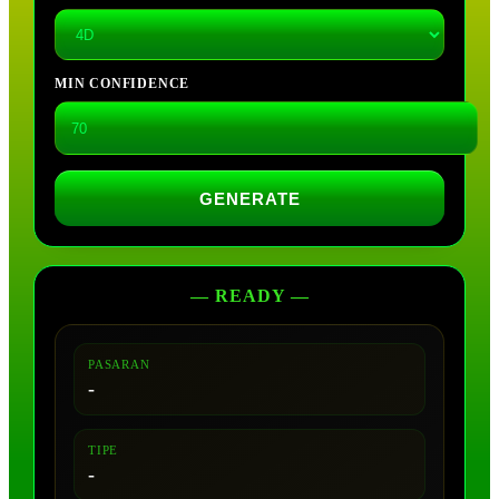
Twistshake
TY Toys
MIN CONFIDENCE
U
GENERATE
V
Veja
Vitaflow
— READY —
Vtech
W
PASARAN
-
Waterland
Wellness
TIPE
-
X