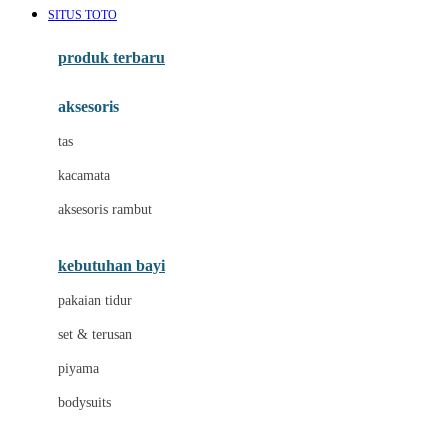
SITUS TOTO
Azetabio
produk terbaru
B
aksesoris
Baabaasheepz
tas
Babiators
kacamata
Baby Dove
aksesoris rambut
Baby Jogger
Baby Rovega
kebutuhan bayi
Babybee
pakaian tidur
Banana Boat
set & terusan
Banz
piyama
Barbie
bodysuits
Beaba