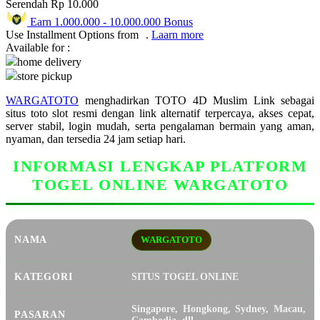
Serendah
Rp 10.000
Q
Earn
1.000.000
-
10.000.000
Bonus
Use Installment Options from
.
Laarn more
Available for :
QV Baby
home delivery
store pickup
R
WARGATOTO
menghadirkan TOTO 4D Muslim Link sebagai
Real Shades
situs toto slot resmi dengan link alternatif terpercaya, akses cepat,
server stabil, login mudah, serta pengalaman bermain yang aman,
Red Castle
nyaman, dan tersedia 24 jam setiap hari.
Ribbon Madness
INFORMASI LENGKAP PLATFORM
TOGEL ONLINE WARGATOTO
S
Sebamed
Silver Cross
NAMA
WARGATOTO
Simply Idea
KATEGORI
SITUS TOGEL ONLINE
Skip Hop
Spectra
Singapore, Hongkong, Sydney, Macau,
PASARAN