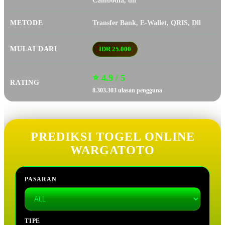
Cambodia, dll
Squishmallows
METODE
Transfer Bank, E-Wallet, QRIS, Dll
Starbooks
Stick-O
MULAI DARI
IDR 25.000
Stokke
⭐ 4.9 / 5
Sudocrem
RATING
8.303.303 ulasan pengguna
Sumimo
Sunnylife
Sun-Staches
PREDIKSI TOGEL ONLINE
Swimava
WARGATOTO
T
PASARAN
Tommee Tippee
Trunki
Tutti Bambini
TIPE