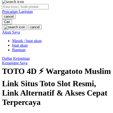
O
Pencarian Lanjutan
Oh Ma Grain
cancel
Okiedog
Cari
cancel
P
Akun Saya
Masuk / buat akun
Peachy
buat akun
Phil & Ted's
Bantuan
Philips Avent
Daftar Keinginan
Keranjang Saya
Pigeon
TOTO 4D ⚡ Wargatoto Muslim
Playgro
Link Situs Toto Slot Resmi,
Poled Global
Link Alternatif & Akses Cepat
Ponycycle
Terpercaya
Puma
Pureats