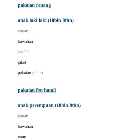
pakaian renang
Bumkins
anak laki-laki (18bln-8thn)
C
atasan
Cetaphil
bawahan
Chicco
setelan
Childlife
jaket
Clevamama
pakaian dalam
Cocolatte
Cottonseeds
pakaian ibu hamil
Cozy N Safe
anak perempuan (18bln-8thn)
Crane
atasan
Cybex
bawahan
D
gaun