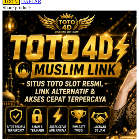
DAFTAR
LOGIN
Share product: