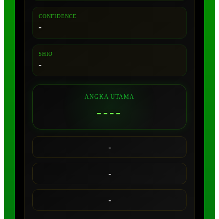
Xootz
CONFIDENCE
-
Y
SHIO
Yamatoya
-
Z
Zaxy
ANGKA UTAMA
----
Zoggs
0-9
-
4Moms
59S
-
-