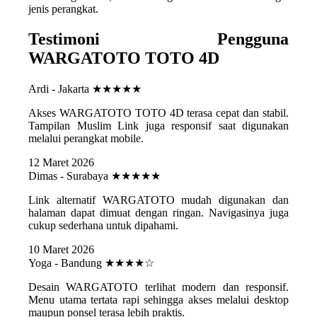
jenis perangkat.
Testimoni Pengguna
WARGATOTO TOTO 4D
Ardi - Jakarta
★★★★★
Akses WARGATOTO TOTO 4D terasa cepat dan stabil.
Tampilan Muslim Link juga responsif saat digunakan
melalui perangkat mobile.
12 Maret 2026
Dimas - Surabaya
★★★★★
Link alternatif WARGATOTO mudah digunakan dan
halaman dapat dimuat dengan ringan. Navigasinya juga
cukup sederhana untuk dipahami.
10 Maret 2026
Yoga - Bandung
★★★★☆
Desain WARGATOTO terlihat modern dan responsif.
Menu utama tertata rapi sehingga akses melalui desktop
maupun ponsel terasa lebih praktis.