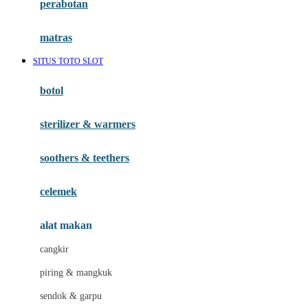
perabotan
Happy Tummy
Hauck
matras
Havaianas
SITUS TOTO SLOT
Hegen
botol
Hot Wheels
sterilizer & warmers
Hybrid
soothers & teethers
I
Inlacta DHA
celemek
Interlac
alat makan
Ivenet
cangkir
J
piring & mangkuk
Jack N Jill
sendok & garpu