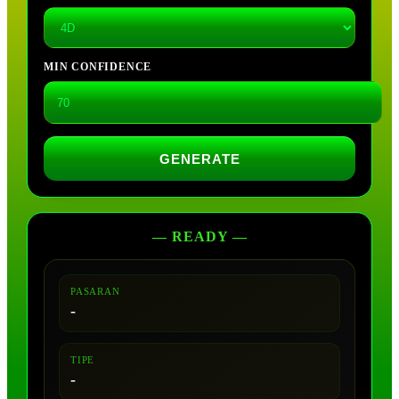
Twistshake
TY Toys
MIN CONFIDENCE
U
GENERATE
V
Veja
Vitaflow
— READY —
Vtech
W
PASARAN
-
Waterland
Wellness
TIPE
-
X