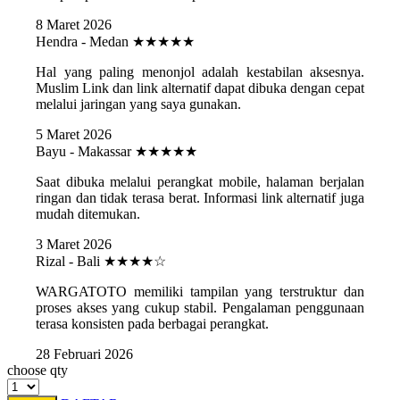
8 Maret 2026
Hendra - Medan
★★★★★
Hal yang paling menonjol adalah kestabilan aksesnya.
Muslim Link dan link alternatif dapat dibuka dengan cepat
melalui jaringan yang saya gunakan.
5 Maret 2026
Bayu - Makassar
★★★★★
Saat dibuka melalui perangkat mobile, halaman berjalan
ringan dan tidak terasa berat. Informasi link alternatif juga
mudah ditemukan.
3 Maret 2026
Rizal - Bali
★★★★☆
WARGATOTO memiliki tampilan yang terstruktur dan
proses akses yang cukup stabil. Pengalaman penggunaan
terasa konsisten pada berbagai perangkat.
28 Februari 2026
choose qty