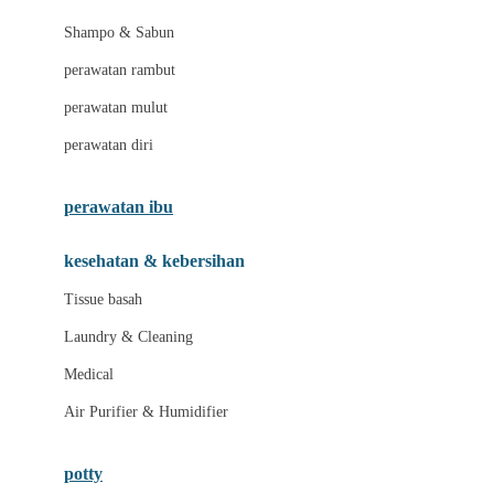
London Taxi
Shampo & Sabun
Love To Dream
perawatan rambut
perawatan mulut
M
perawatan diri
Magformers
Mama's Choice
perawatan ibu
Mamas&Papas
kesehatan & kebersihan
Mamaway
Tissue basah
Maxi Cosi
Laundry & Cleaning
Megabloks
Medical
Micro
Air Purifier & Humidifier
MiDeer
Mimi & Lula
potty
Mini Monkey