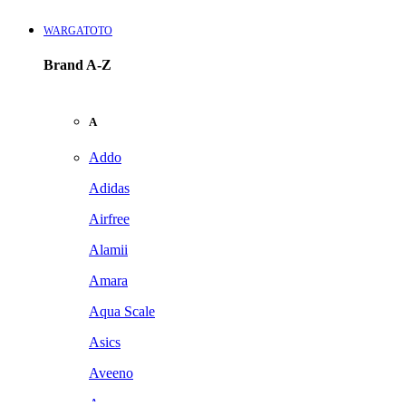
WARGATOTO
Brand A-Z
A
Addo
Adidas
Airfree
Alamii
Amara
Aqua Scale
Asics
Aveeno
Awan