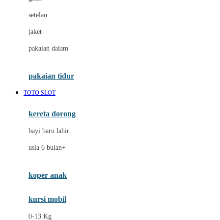
Dae Organics
setelan
Docare
jaket
Doona
pakaian dalam
Down To Earth
Drew
pakaian tidur
Dr. Brown's
TOTO SLOT
E
kereta dorong
ELC
bayi baru lahir
Ergobaby
usia 6 bulan+
Expert Care
koper anak
Ezyroller
kursi mobil
F
0-13 Kg