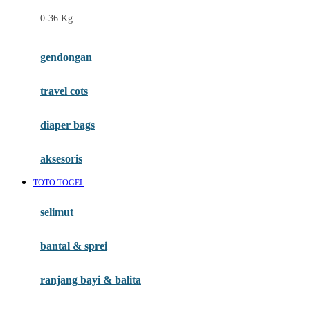
Felt So Sweet
0-36 Kg
Fisher Price
Flipper
gendongan
Friends Of Sally
travel cots
G
diaper bags
Gb
Geko
aksesoris
Graco
TOTO TOGEL
Gund
selimut
H
bantal & sprei
Habbie
Haenim
ranjang bayi & balita
Happy Horse