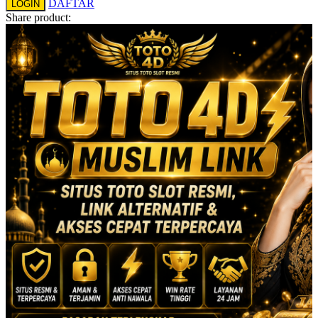
DAFTAR
LOGIN
Share product: