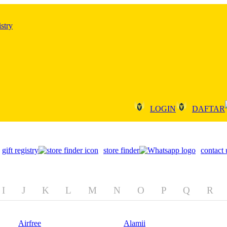
istry
LOGIN
DAFTAR
gift registry
store finder
contact 
I
J
K
L
M
N
O
P
Q
R
Airfree
Alamii