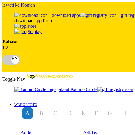
lewati ke Konten
download apps
gift reg
download app from:
Bahasa
ID
Toggle Nav
about Kanmo Circle
WARGATOTO
A
B
C
D
E
F
G
H
Addo
Adidas