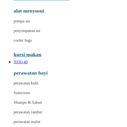
alat menyusui
pompa asi
penyimpanan asi
cooler bags
kursi makan
TOTO 4D
perawatan bayi
perawatan kulit
Sunscreen
Shampo & Sabun
perawatan rambut
perawatan mulut