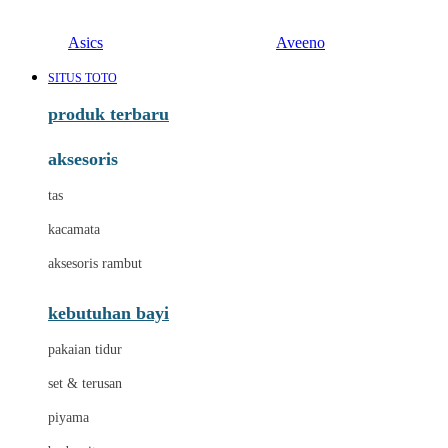
Asics
Aveeno
SITUS TOTO
produk terbaru
aksesoris
tas
kacamata
aksesoris rambut
kebutuhan bayi
pakaian tidur
set & terusan
piyama