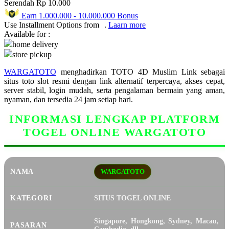
Serendah
Rp 10.000
Q
Earn
1.000.000
-
10.000.000
Bonus
Use Installment Options from
.
Laarn more
Available for :
QV Baby
home delivery
store pickup
R
WARGATOTO
menghadirkan TOTO 4D Muslim Link sebagai
Real Shades
situs toto slot resmi dengan link alternatif terpercaya, akses cepat,
server stabil, login mudah, serta pengalaman bermain yang aman,
Red Castle
nyaman, dan tersedia 24 jam setiap hari.
Ribbon Madness
INFORMASI LENGKAP PLATFORM
TOGEL ONLINE WARGATOTO
S
Sebamed
Silver Cross
NAMA
WARGATOTO
Simply Idea
KATEGORI
SITUS TOGEL ONLINE
Skip Hop
Spectra
Singapore, Hongkong, Sydney, Macau,
PASARAN