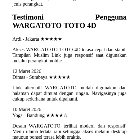
jenis perangkat.
Testimoni Pengguna
WARGATOTO TOTO 4D
Ardi - Jakarta
★★★★★
Akses WARGATOTO TOTO 4D terasa cepat dan stabil.
Tampilan Muslim Link juga responsif saat digunakan
melalui perangkat mobile.
12 Maret 2026
Dimas - Surabaya
★★★★★
Link alternatif WARGATOTO mudah digunakan dan
halaman dapat dimuat dengan ringan. Navigasinya juga
cukup sederhana untuk dipahami.
10 Maret 2026
Yoga - Bandung
★★★★☆
Desain WARGATOTO terlihat modern dan responsif.
Menu utama tertata rapi sehingga akses melalui desktop
maupun ponsel terasa lebih praktis.