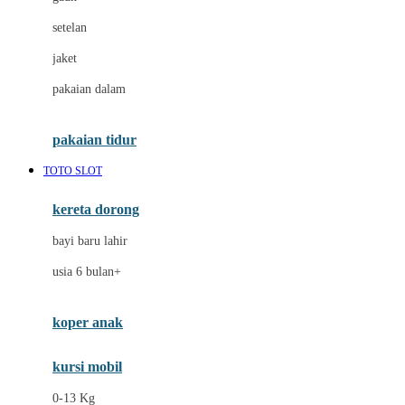
Dae Organics
setelan
Docare
jaket
Doona
pakaian dalam
Down To Earth
Drew
pakaian tidur
Dr. Brown's
TOTO SLOT
E
kereta dorong
ELC
bayi baru lahir
Ergobaby
usia 6 bulan+
Expert Care
koper anak
Ezyroller
kursi mobil
F
0-13 Kg