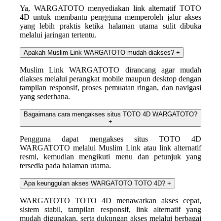
Ya, WARGATOTO menyediakan link alternatif TOTO
4D untuk membantu pengguna memperoleh jalur akses
yang lebih praktis ketika halaman utama sulit dibuka
melalui jaringan tertentu.
Apakah Muslim Link WARGATOTO mudah diakses?
+
Muslim Link WARGATOTO dirancang agar mudah
diakses melalui perangkat mobile maupun desktop dengan
tampilan responsif, proses pemuatan ringan, dan navigasi
yang sederhana.
Bagaimana cara mengakses situs TOTO 4D WARGATOTO?
+
Pengguna dapat mengakses situs TOTO 4D
WARGATOTO melalui Muslim Link atau link alternatif
resmi, kemudian mengikuti menu dan petunjuk yang
tersedia pada halaman utama.
Apa keunggulan akses WARGATOTO TOTO 4D?
+
WARGATOTO TOTO 4D menawarkan akses cepat,
sistem stabil, tampilan responsif, link alternatif yang
mudah digunakan, serta dukungan akses melalui berbagai