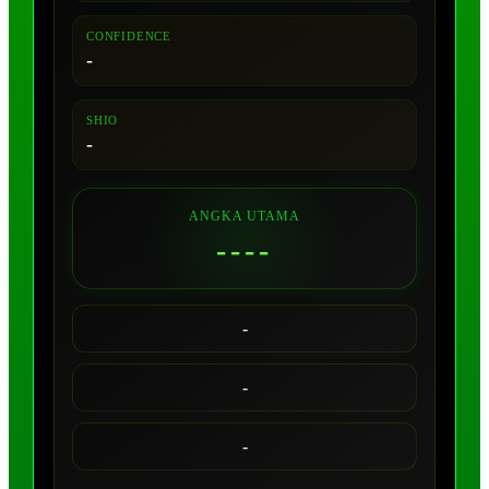
Xootz
CONFIDENCE
-
Y
SHIO
Yamatoya
-
Z
Zaxy
ANGKA UTAMA
----
Zoggs
0-9
-
4Moms
59S
-
-