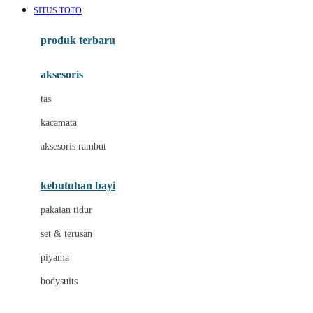
SITUS TOTO
Azetabio
produk terbaru
B
aksesoris
Baabaasheepz
tas
Babiators
kacamata
Baby Dove
aksesoris rambut
Baby Jogger
Baby Rovega
kebutuhan bayi
Babybee
pakaian tidur
Banana Boat
set & terusan
Banz
piyama
Barbie
bodysuits
Beaba