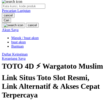
O
Pencarian Lanjutan
Oh Ma Grain
cancel
Okiedog
Cari
cancel
P
Akun Saya
Masuk / buat akun
Peachy
buat akun
Phil & Ted's
Bantuan
Philips Avent
Daftar Keinginan
Keranjang Saya
Pigeon
TOTO 4D ⚡ Wargatoto Muslim
Playgro
Link Situs Toto Slot Resmi,
Poled Global
Link Alternatif & Akses Cepat
Ponycycle
Terpercaya
Puma
Pureats