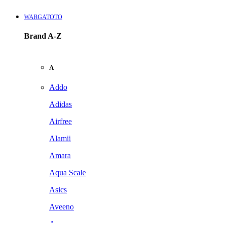
WARGATOTO
Brand A-Z
A
Addo
Adidas
Airfree
Alamii
Amara
Aqua Scale
Asics
Aveeno
Awan