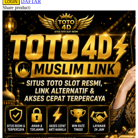
DAFTAR
LOGIN
Share product: