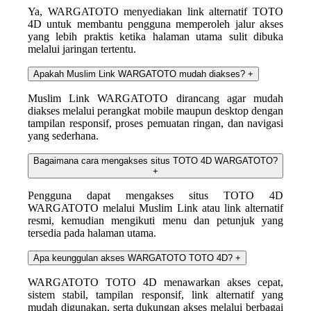
Ya, WARGATOTO menyediakan link alternatif TOTO
4D untuk membantu pengguna memperoleh jalur akses
yang lebih praktis ketika halaman utama sulit dibuka
melalui jaringan tertentu.
Apakah Muslim Link WARGATOTO mudah diakses?
+
Muslim Link WARGATOTO dirancang agar mudah
diakses melalui perangkat mobile maupun desktop dengan
tampilan responsif, proses pemuatan ringan, dan navigasi
yang sederhana.
Bagaimana cara mengakses situs TOTO 4D WARGATOTO?
+
Pengguna dapat mengakses situs TOTO 4D
WARGATOTO melalui Muslim Link atau link alternatif
resmi, kemudian mengikuti menu dan petunjuk yang
tersedia pada halaman utama.
Apa keunggulan akses WARGATOTO TOTO 4D?
+
WARGATOTO TOTO 4D menawarkan akses cepat,
sistem stabil, tampilan responsif, link alternatif yang
mudah digunakan, serta dukungan akses melalui berbagai