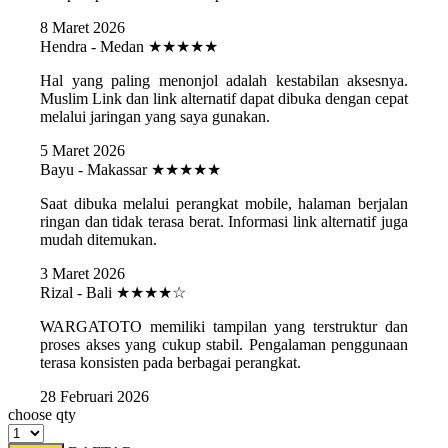
8 Maret 2026
Hendra - Medan
★★★★★
Hal yang paling menonjol adalah kestabilan aksesnya.
Muslim Link dan link alternatif dapat dibuka dengan cepat
melalui jaringan yang saya gunakan.
5 Maret 2026
Bayu - Makassar
★★★★★
Saat dibuka melalui perangkat mobile, halaman berjalan
ringan dan tidak terasa berat. Informasi link alternatif juga
mudah ditemukan.
3 Maret 2026
Rizal - Bali
★★★★☆
WARGATOTO memiliki tampilan yang terstruktur dan
proses akses yang cukup stabil. Pengalaman penggunaan
terasa konsisten pada berbagai perangkat.
28 Februari 2026
choose qty