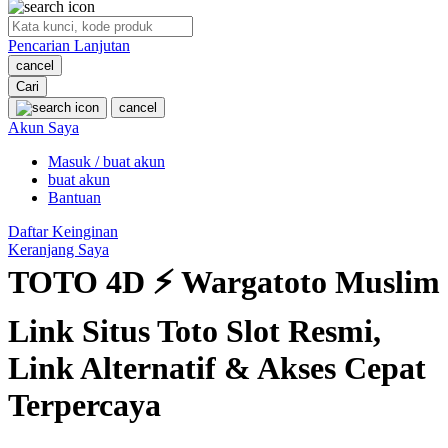
O
Pencarian Lanjutan
Oh Ma Grain
cancel
Okiedog
Cari
cancel
P
Akun Saya
Masuk / buat akun
Peachy
buat akun
Phil & Ted's
Bantuan
Philips Avent
Daftar Keinginan
Keranjang Saya
Pigeon
TOTO 4D ⚡ Wargatoto Muslim
Playgro
Link Situs Toto Slot Resmi,
Poled Global
Link Alternatif & Akses Cepat
Ponycycle
Terpercaya
Puma
Pureats