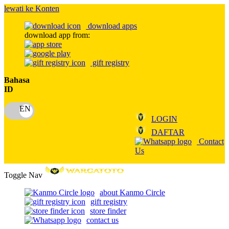
lewati ke Konten
download apps
download app from:
gift registry
Bahasa
ID
LOGIN
DAFTAR
Contact
Us
Toggle Nav
about Kanmo Circle
gift registry
store finder
contact us