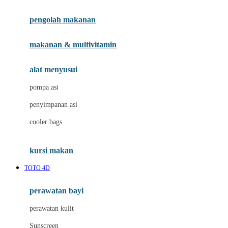
Joie
pengolah makanan
Joolz
Jujube
makanan & multivitamin
K
alat menyusui
Kiddycuts
pompa asi
Kumon
penyimpanan asi
L
cooler bags
Leapfrog
kursi makan
Leclerc
TOTO 4D
Lee Vierra
Lillebaby
perawatan bayi
Little Bird Told Me
perawatan kulit
Little Miss Janis
Sunscreen