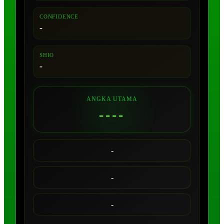
Xootz
CONFIDENCE
-
Y
SHIO
Yamatoya
-
Z
Zaxy
ANGKA UTAMA
----
Zoggs
0-9
-
4Moms
59S
-
-