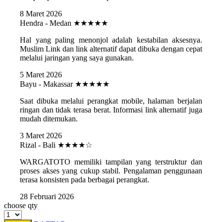
8 Maret 2026
Hendra - Medan
★★★★★
Hal yang paling menonjol adalah kestabilan aksesnya.
Muslim Link dan link alternatif dapat dibuka dengan cepat
melalui jaringan yang saya gunakan.
5 Maret 2026
Bayu - Makassar
★★★★★
Saat dibuka melalui perangkat mobile, halaman berjalan
ringan dan tidak terasa berat. Informasi link alternatif juga
mudah ditemukan.
3 Maret 2026
Rizal - Bali
★★★★☆
WARGATOTO memiliki tampilan yang terstruktur dan
proses akses yang cukup stabil. Pengalaman penggunaan
terasa konsisten pada berbagai perangkat.
28 Februari 2026
choose qty