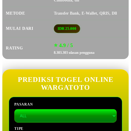
Cambodia, dll
Squishmallows
METODE
Transfer Bank, E-Wallet, QRIS, Dll
Starbooks
Stick-O
MULAI DARI
IDR 25.000
Stokke
⭐ 4.9 / 5
Sudocrem
RATING
8.303.303 ulasan pengguna
Sumimo
Sunnylife
Sun-Staches
PREDIKSI TOGEL ONLINE
Swimava
WARGATOTO
T
PASARAN
Tommee Tippee
Trunki
Tutti Bambini
TIPE