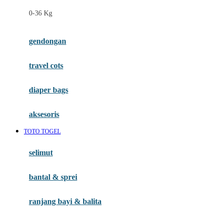
Felt So Sweet
0-36 Kg
Fisher Price
Flipper
gendongan
Friends Of Sally
travel cots
G
diaper bags
Gb
Geko
aksesoris
Graco
TOTO TOGEL
Gund
selimut
H
bantal & sprei
Habbie
Haenim
ranjang bayi & balita
Happy Horse