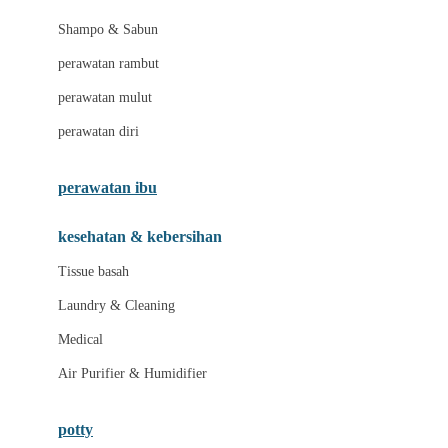
London Taxi
Shampo & Sabun
Love To Dream
perawatan rambut
perawatan mulut
M
perawatan diri
Magformers
Mama's Choice
perawatan ibu
Mamas&Papas
kesehatan & kebersihan
Mamaway
Tissue basah
Maxi Cosi
Laundry & Cleaning
Megabloks
Medical
Micro
Air Purifier & Humidifier
MiDeer
Mimi & Lula
potty
Mini Monkey