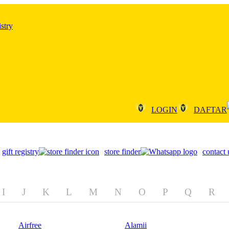
istry
LOGIN
DAFTAR
gift registry
store finder
contact 
I
J
K
L
M
N
O
P
Q
R
Airfree
Alamii