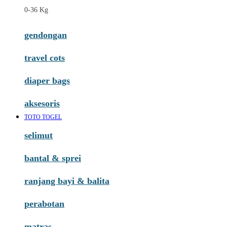
0-36 Kg
gendongan
travel cots
diaper bags
aksesoris
TOTO TOGEL
selimut
bantal & sprei
ranjang bayi & balita
perabotan
matras