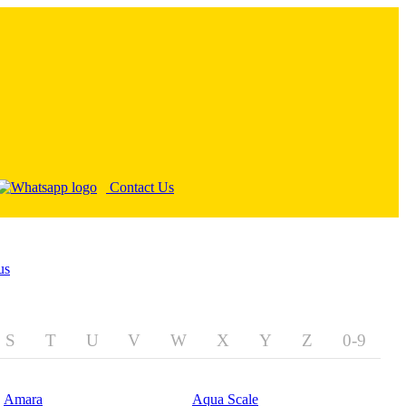
Contact Us
us
S
T
U
V
W
X
Y
Z
0-9
Amara
Aqua Scale