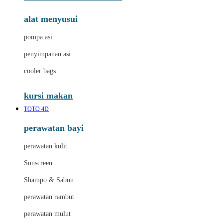
alat menyusui
pompa asi
penyimpanan asi
cooler bags
kursi makan
TOTO 4D
perawatan bayi
perawatan kulit
Sunscreen
Shampo & Sabun
perawatan rambut
perawatan mulut