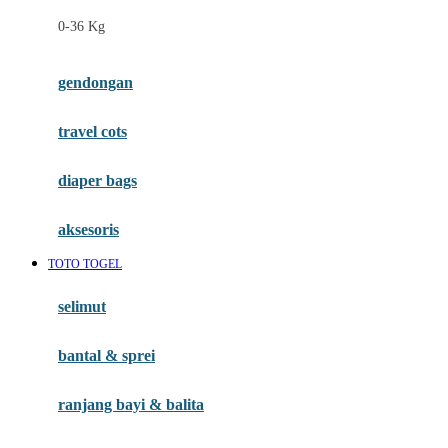
Felt So Sweet
0-36 Kg
Fisher Price
Flipper
gendongan
Friends Of Sally
travel cots
G
diaper bags
Gb
Geko
aksesoris
Graco
TOTO TOGEL
Gund
selimut
H
bantal & sprei
Habbie
Haenim
ranjang bayi & balita
Happy Horse