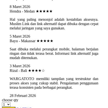
8 Maret 2026
Hendra - Medan
★★★★★
Hal yang paling menonjol adalah kestabilan aksesnya.
Muslim Link dan link alternatif dapat dibuka dengan cepat
melalui jaringan yang saya gunakan.
5 Maret 2026
Bayu - Makassar
★★★★★
Saat dibuka melalui perangkat mobile, halaman berjalan
ringan dan tidak terasa berat. Informasi link alternatif juga
mudah ditemukan.
3 Maret 2026
Rizal - Bali
★★★★☆
WARGATOTO memiliki tampilan yang terstruktur dan
proses akses yang cukup stabil. Pengalaman penggunaan
terasa konsisten pada berbagai perangkat.
28 Februari 2026
choose qty