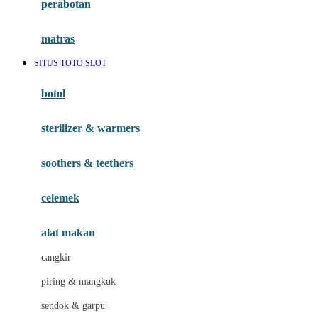
perabotan
Happy Tummy
Hauck
matras
Havaianas
SITUS TOTO SLOT
Hegen
botol
Hot Wheels
sterilizer & warmers
Hybrid
soothers & teethers
I
Inlacta DHA
celemek
Interlac
alat makan
Ivenet
cangkir
J
piring & mangkuk
Jack N Jill
sendok & garpu