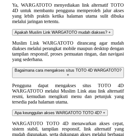
Ya, WARGATOTO menyediakan link alternatif TOTO
4D untuk membantu pengguna memperoleh jalur akses
yang lebih praktis ketika halaman utama sulit dibuka
melalui jaringan tertentu.
Apakah Muslim Link WARGATOTO mudah diakses?
+
Muslim Link WARGATOTO dirancang agar mudah
diakses melalui perangkat mobile maupun desktop dengan
tampilan responsif, proses pemuatan ringan, dan navigasi
yang sederhana.
Bagaimana cara mengakses situs TOTO 4D WARGATOTO?
+
Pengguna dapat mengakses situs TOTO 4D
WARGATOTO melalui Muslim Link atau link alternatif
resmi, kemudian mengikuti menu dan petunjuk yang
tersedia pada halaman utama.
Apa keunggulan akses WARGATOTO TOTO 4D?
+
WARGATOTO TOTO 4D menawarkan akses cepat,
sistem stabil, tampilan responsif, link alternatif yang
mudah digunakan, serta dukungan akses melalui berbagai