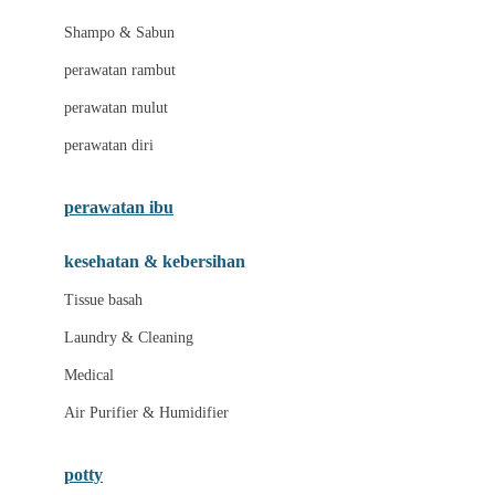
London Taxi
Shampo & Sabun
Love To Dream
perawatan rambut
perawatan mulut
M
perawatan diri
Magformers
Mama's Choice
perawatan ibu
Mamas&Papas
kesehatan & kebersihan
Mamaway
Tissue basah
Maxi Cosi
Laundry & Cleaning
Megabloks
Medical
Micro
Air Purifier & Humidifier
MiDeer
Mimi & Lula
potty
Mini Monkey