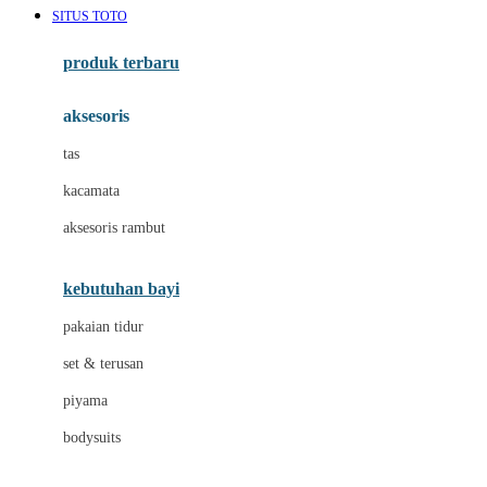
SITUS TOTO
Azetabio
produk terbaru
B
aksesoris
Baabaasheepz
tas
Babiators
kacamata
Baby Dove
aksesoris rambut
Baby Jogger
Baby Rovega
kebutuhan bayi
Babybee
pakaian tidur
Banana Boat
set & terusan
Banz
piyama
Barbie
bodysuits
Beaba