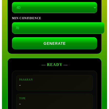
Twistshake
TY Toys
MIN CONFIDENCE
U
GENERATE
V
Veja
Vitaflow
— READY —
Vtech
W
PASARAN
-
Waterland
Wellness
TIPE
-
X