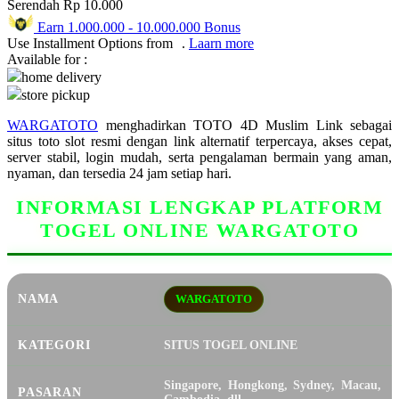
Serendah
Rp 10.000
Q
Earn
1.000.000
-
10.000.000
Bonus
Use Installment Options from
.
Laarn more
Available for :
QV Baby
home delivery
store pickup
R
WARGATOTO
menghadirkan TOTO 4D Muslim Link sebagai
Real Shades
situs toto slot resmi dengan link alternatif terpercaya, akses cepat,
server stabil, login mudah, serta pengalaman bermain yang aman,
Red Castle
nyaman, dan tersedia 24 jam setiap hari.
Ribbon Madness
INFORMASI LENGKAP PLATFORM
TOGEL ONLINE WARGATOTO
S
Sebamed
Silver Cross
NAMA
WARGATOTO
Simply Idea
KATEGORI
SITUS TOGEL ONLINE
Skip Hop
Spectra
Singapore, Hongkong, Sydney, Macau,
PASARAN