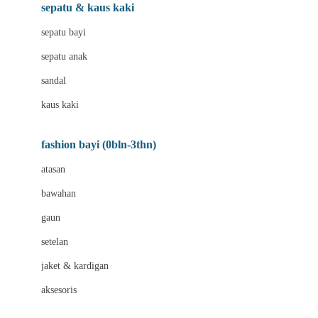
Beauty Barn
sepatu & kaus kaki
Bio Oil
sepatu bayi
Biolane
sepatu anak
Bite Fighters
sandal
Bizzi Growin
kaus kaki
Blackmores
fashion bayi (0bln-3thn)
Blooming Marvellous
atasan
Bonnels
bawahan
Bravado
gaun
Bruder
setelan
Brush Baby
jaket & kardigan
Buds Organics
aksesoris
Bugaboo
Buggygear