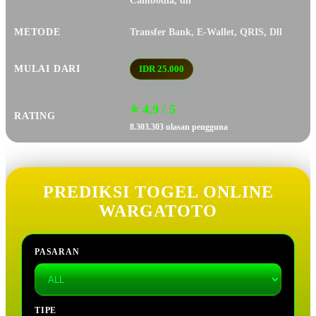
Cambodia, dll
Squishmallows
METODE
Transfer Bank, E-Wallet, QRIS, Dll
Starbooks
Stick-O
MULAI DARI
IDR 25.000
Stokke
⭐ 4.9 / 5
Sudocrem
RATING
8.303.303 ulasan pengguna
Sumimo
Sunnylife
Sun-Staches
PREDIKSI TOGEL ONLINE
Swimava
WARGATOTO
T
PASARAN
Tommee Tippee
Trunki
Tutti Bambini
TIPE